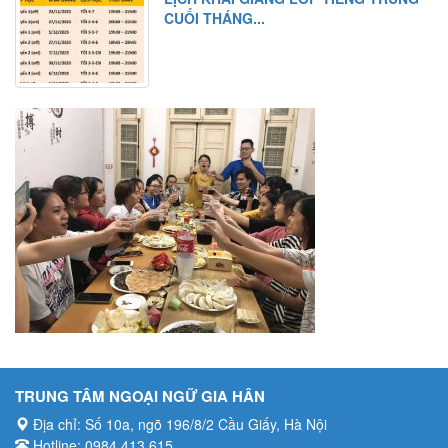
CUỐI THÁNG...
TRUNG TÂM NGOẠI NGỮ GIA HÂN
Địa chỉ: Số 10a, ngõ 196/8/2 Cầu Giấy, Hà Nội
Hotline: 0984.413.615
Email: tiengtrungvuive@gmail.com
LỊCH KHAI GIẢNG