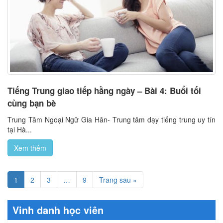
Tiếng Trung giao tiếp hằng ngày – Bài 4: Buổi tối
cùng bạn bè
Trung Tâm Ngoại Ngữ Gia Hân- Trung tâm dạy tiếng trung uy tín
tại Hà...
Xem thêm
1
2
3
…
9
Trang sau »
Vinh danh học viên