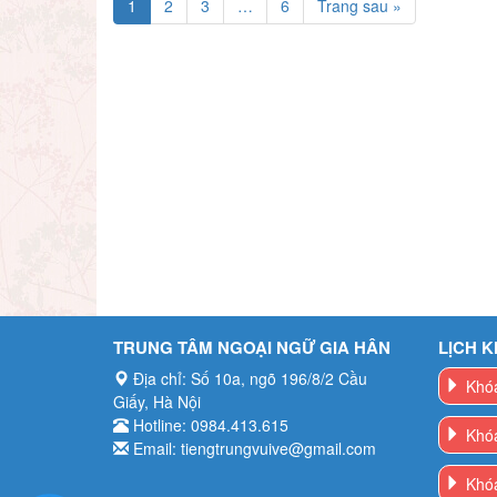
1
2
3
…
6
Trang sau »
TRUNG TÂM NGOẠI NGỮ GIA HÂN
LỊCH K
Địa chỉ: Số 10a, ngõ 196/8/2 Cầu
Khóa
Giấy, Hà Nội
Hotline: 0984.413.615
Khóa
Email: tiengtrungvuive@gmail.com
Khóa