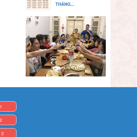
THÁNG...
 1
 2
 3