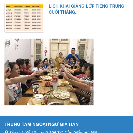
LỊCH KHAI GIẢNG LỚP TIẾNG TRUNG
CUỐI THÁNG...
TRUNG TÂM NGOẠI NGỮ GIA HÂN
Địa chỉ: Số 10a, ngõ 196/8/2 Cầu Giấy, Hà Nội
Hotline: 0984.413.615
Email: tiengtrungvuive@gmail.com