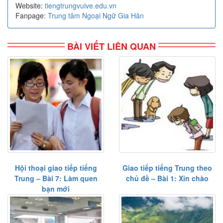
Website:
tiengtrungvuive.edu.vn
Fanpage:
Trung tâm Ngoại Ngữ Gia Hân
BÀI VIẾT LIÊN QUAN
Hội thoại giao tiếp tiếng
Giao tiếp tiếng Trung theo
Trung – Bài 7: Làm quen
chủ đề – Bài 1: Xin chào
bạn mới