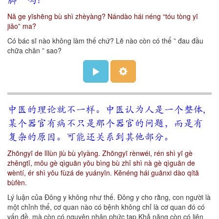
Nǎ ge yīshēng bù shì zhèyàng? Nándào hái néng “tóu tòng yī
jiǎo” ma?
Có bác sĩ nào không làm thế chứ? Lẽ nào còn có thể ” đau đầu
chữa chân ” sao?
中医的理论就不一样。中医认为人是一个整体,
某个器官有病不只是那个器官的问题，而是有
复杂的原因。可能还关系到其他部分。
Zhōngyī de lǐlùn jiù bù yīyàng. Zhōngyī rènwéi, rén shì yī gè
zhěngtǐ, m
ǒu gè qìguān yǒu bìng bù zhǐ shì nà gè qìguān de
wèntí, ér shì yǒu fùzá de yuányīn. Kěnéng hái guānxi dào qítā
bùfèn.
Lý luận của Đông y không như thế. Đông y cho rằng, con người là
một chỉnh thể, cơ quan nào có bệnh không chỉ là cơ quan đó có
vấn đề, mà còn có nguyên nhân phức tạp.Khả năng còn có liên