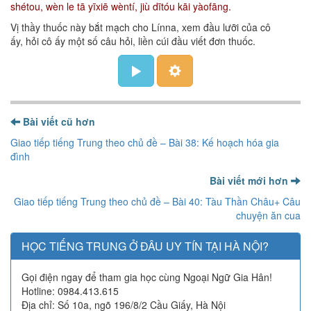
shétou, wèn le tā yīxiē wèntí, jiù dītóu kāi yàofāng.
Vị thầy thuốc này bắt mạch cho Línna, xem đầu lưỡi của cô
ấy, hỏi cô ấy một số câu hỏi, liền cúi đầu viết đơn thuốc.
Bài viết cũ hơn
Giao tiếp tiếng Trung theo chủ đề – Bài 38: Kế hoạch hóa gia
đình
Bài viết mới hơn
Giao tiếp tiếng Trung theo chủ đề – Bài 40: Tàu Thần Châu+ Câu
chuyện ăn cua
HỌC TIẾNG TRUNG Ở ĐÂU UY TÍN TẠI HÀ NỘI?
Gọi điện ngay để tham gia học cùng Ngoại Ngữ Gia Hân!
Hotline: 0984.413.615
Địa chỉ: Số 10a, ngõ 196/8/2 Cầu Giấy, Hà Nội