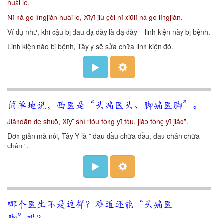
huài le.
Nǐ nǎ ge língjiàn huài le, Xīyī jiù gěi nǐ xiūlǐ nǎ ge língjiàn.
Ví dụ như, khi cậu bị đau dạ dày là dạ dày – linh kiện này bị bệnh.
Linh kiện nào bị bệnh, Tây y sẽ sửa chữa linh kiện đó.
简单地说，西医是“头痛医头、脚痛医脚”。
Jiǎndān de shuō, Xīyī shì “tóu tòng yī tóu, jiǎo tòng yī jiǎo”.
Đơn giản mà nói, Tây Y là ” đau đầu chữa đầu, đau chân chữa
chân “.
哪个医生不是这样？难道还能“头痛医
脚”吗？