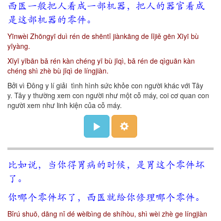
西医一般把人看成一部机器，把人的器官看成
是这部机器的零件。
Yīnwèi Zhōngyī duì rén de shēntǐ jiànkāng de lǐjiě gēn Xīyī bù
yīyàng.
Xīyī yībān bǎ rén kàn chéng yī bù jīqì, bǎ rén de qìguān kàn
chéng shì zhè bù jīqì de língjiàn.
Bởi vì Đông y lí giải tình hình sức khỏe con người khác với Tây
y. Tây y thường xem con người như một cỗ máy, coi cơ quan con
người xem như linh kiện của cỗ máy.
比如说，当你得胃病的时候，是胃这个零件坏
了。
你哪个零件坏了，西医就给你修理哪个零件。
Bǐrú shuō, dāng nǐ dé wèibìng de shíhòu, shì wèi zhè ge língjiàn