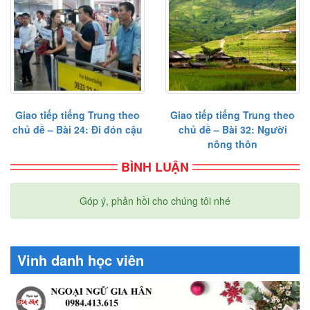
Giao tiếp tiếng Trung theo
Giao tiếp tiếng Trung theo
chủ đề – Bài 24: Đi đón cậu
chủ đề – Bài 32: Người
nông thôn
BÌNH LUẬN
Góp ý, phản hồi cho chúng tôi nhé
Vinh danh học viên