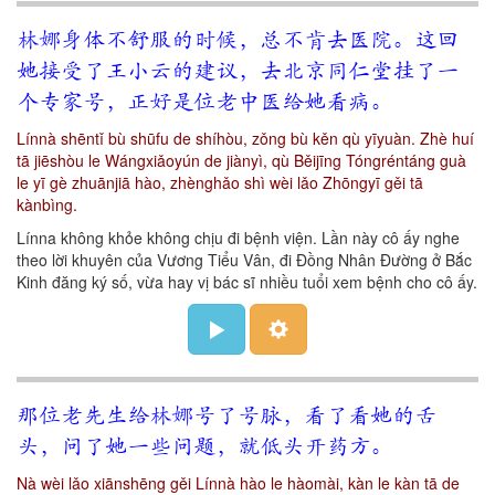
林娜身体不舒服的时候，总不肯去医院。这回
她接受了王小云的建议，去北京同仁堂挂了一
个专家号，正好是位老中医给她看病。
Línnà shēntǐ bù shūfu de shíhòu, zǒng bù kěn qù yīyuàn. Zhè huí
tā jiēshòu le Wángxiǎoyún de jiànyì, qù Běijīng Tóngréntáng guà
le yī gè zhuānjiā hào, zhènghǎo shì wèi lǎo Zhōngyī gěi tā
kànbìng.
Línna không khỏe không chịu đi bệnh viện. Lần này cô ấy nghe
theo lời khuyên của Vương Tiểu Vân, đi Đồng Nhân Đường ở Bắc
Kinh đăng ký số, vừa hay vị bác sĩ nhiều tuổi xem bệnh cho cô ấy.
那位老先生给林娜号了号脉，看了看她的舌
头，问了她一些问题，就低头开药方。
Nà wèi lǎo xiānshēng gěi Línnà hào le hàomài, kàn le kàn tā de