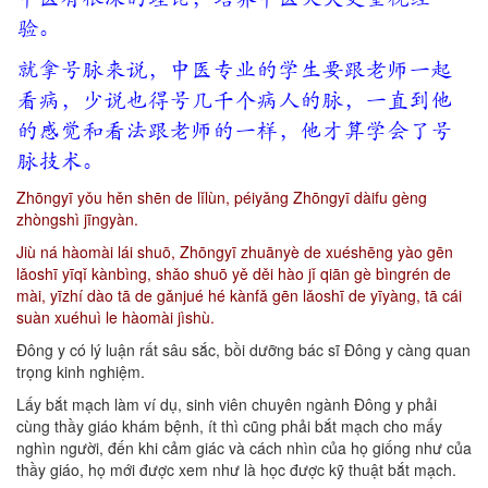
验。
就拿号脉来说，中医专业的学生要跟老师一起
看病，少说也得号几千个病人的脉，一直到他
的感觉和看法跟老师的一样，他才算学会了号
脉技术。
Zhōngyī yǒu hěn shēn de lǐlùn, péiyǎng Zhōngyī dàifu gèng
zhòngshì jīngyàn.
Jiù ná hàomài lái shuō, Zhōngyī zhuānyè de xuéshēng yào gēn
lǎoshī yīqǐ kànbìng, shǎo shuō yě děi hào jǐ qiān gè bìngrén de
mài, yīzhí dào tā de gǎnjué hé kànfǎ gēn lǎoshī de yīyàng, tā cái
suàn xuéhuì le hàomài jìshù.
Đông y có lý luận rất sâu sắc, bồi dưỡng bác sĩ Đông y càng quan
trọng kinh nghiệm.
Lấy bắt mạch làm ví dụ, sinh viên chuyên ngành Đông y phải
cùng thầy giáo khám bệnh, ít thì cũng phải bắt mạch cho mấy
nghìn người, đến khi cảm giác và cách nhìn của họ giống như của
thầy giáo, họ mới được xem như là học được kỹ thuật bắt mạch.