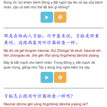
Đúng rồi, lúc khám bệnh Đông y đặt ngón tay lên cổ tay của bệnh
nhân, cậu có biết như thế để làm gì không?
那是在给病人号脉。对中医来说，号脉是很重
要的，这跟西医用听诊器检查一样。
Nà shì zài gěi bìngrén hàomài. Duì Zhōngyī lái shuō, hàomài shì
hěn zhòngyào de, zhè gēn Xīyī yòng tīngzhěnqì jiǎnchá yīyàng.
Đấy là bắt mạch cho bệnh nhân. Trong Đông y, bắt mạch rất
quan trọng, giống như Tây y dùng ống nghe kiểm tra vậy.
号脉怎么跟用听诊器检查一样呢？
Hàomài zěnme gēn yòng tīngzhěnqì jiǎnchá yíyàng ne?