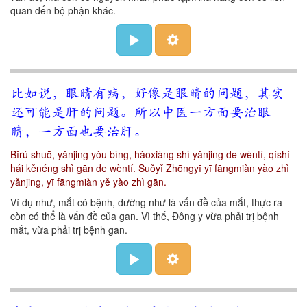
quan đến bộ phận khác.
比如说，眼睛有病，好像是眼睛的问题，其实
还可能是肝的问题。所以中医一方面要治眼
睛，一方面也要治肝。
Bǐrú shuō, yǎnjing yǒu bìng, hǎoxiàng shì yǎnjing de wèntí, qíshí
hái kěnéng shì gān de wèntí. Suǒyǐ Zhōngyī yī fāngmiàn yào zhì
yǎnjing, yī fāngmiàn yě yào zhì gān.
Ví dụ như, mắt có bệnh, dường như là vấn đề của mắt, thực ra
còn có thể là vấn đề của gan. Vì thế, Đông y vừa phải trị bệnh
mắt, vừa phải trị bệnh gan.