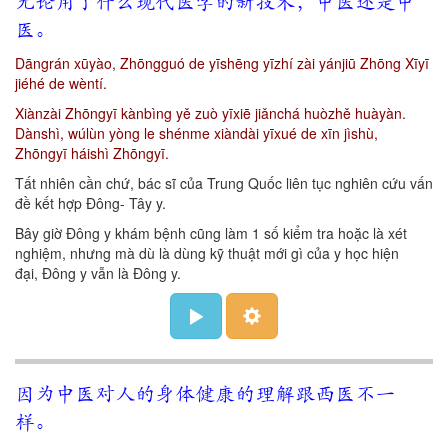
无论用了什么现代医学的新技术，中医还是中
医。
Dāngrán xūyào, Zhōngguó de yīshēng yīzhí zài yánjiū Zhōng Xīyī
jiéhé de wèntí.
Xiànzài Zhōngyī kànbìng yě zuò yīxiē jiǎnchá huòzhě huàyàn.
Dànshì, wúlùn yòng le shénme xiàndài yīxué de xīn jìshù,
Zhōngyī háishì Zhōngyī.
Tất nhiên cần chứ, bác sĩ của Trung Quốc liên tục nghiên cứu vấn
đề kết hợp Đông- Tây y.
Bây giờ Đông y khám bệnh cũng làm 1 số kiểm tra hoặc là xét
nghiệm, nhưng mà dù là dùng kỹ thuật mới gì của y học hiện
đại, Đông y vẫn là Đông y.
因为中医对人的身体健康的理解跟西医不一
样。