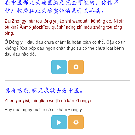
在中医那儿头痛医脚是完全可能的。你信不
信？按摩脚趾头确实能治某种头疼病。
Zài Zhōngyī nàr tóu tòng yī jiǎo shì wánquán kěnéng de. Nǐ xìn
bù xìn? Ànmó jiǎozhǐtou quèshí néng zhì mǒu zhǒng tóu téng
bìng.
Ở Đông y, ” đau đầu chữa chân” là hoàn toàn có thể. Cậu có tin
không? Xoa bóp đầu ngón chân thực sự có thể chữa loại bệnh
đau đầu nào đó.
真有意思, 明天我就去看中医。
Zhēn yǒuyìsi, míngtiān wǒ jiù qù kàn Zhōngyī.
Hay quá, ngày mai tớ sẽ đi khám Đông y.