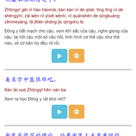
Zhōngyī gěi nǐ hào hàomài, kàn kàn nǐ de qìsè, tīng tīng nǐ de
shēngyīn, zài wèn nǐ yīxiē wèntí, nǐ quánshēn de qíngkuàng
zěnmeyàng, tā jīběn shàng jiù qīngchu le.
Đông y bắt mạch cho cậu, xem khí sắc của cậu, nghe giọng của
cậu, lại hỏi cậu một số câu hỏi, tình hình cơ thể cậu như thế
nào, về cơ bản họ đều rõ rồi.
看来学中医很难吧。
Kàn lái xué Zhōngyī hěn nán ba.
Xem ra học Đông y rất khó nhỉ?
中医有很深的理论，培养中医大夫更重视经