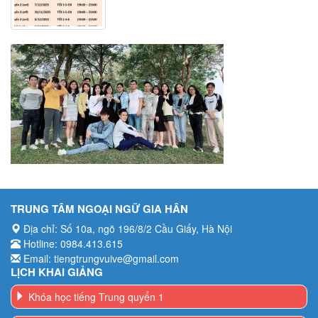
TRUNG TÂM NGOẠI NGỮ GIA HÂN
Địa chỉ: Số 10a, ngõ 196/8/2 Cầu Giấy, Hà Nội
Hotline: 0984.413.615
Email: tiengtrungvuive@gmail.com
LỊCH KHAI GIẢNG
Khóa học tiếng Trung quyển 1