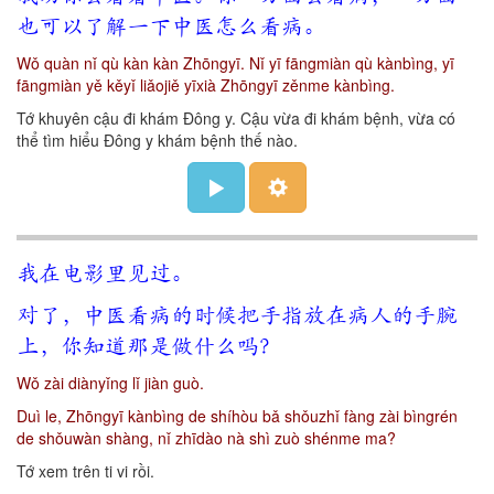
也可以了解一下中医怎么看病。
Wǒ quàn nǐ qù kàn kàn Zhōngyī. Nǐ yī fāngmiàn qù kànbìng, yī
fāngmiàn yě kěyǐ liǎojiě yīxià Zhōngyī zěnme kànbìng.
Tớ khuyên cậu đi khám Đông y. Cậu vừa đi khám bệnh, vừa có
thể tìm hiểu Đông y khám bệnh thế nào.
我在电影里见过。
对了，中医看病的时候把手指放在病人的手腕
上，你知道那是做什么吗？
Wǒ zài diànyǐng lǐ jiàn guò.
Duì le, Zhōngyī kànbìng de shíhòu bǎ shǒuzhǐ fàng zài bìngrén
de shǒuwàn shàng, nǐ zhīdào nà shì zuò shénme ma?
Tớ xem trên ti vi rồi.