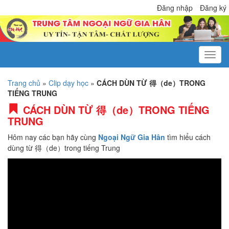
Đăng nhập
Đăng ký
Trang chủ
»
Clip dạy học
»
CÁCH DÙN TỪ 得（de）TRONG
TIẾNG TRUNG
CÁCH DÙN TỪ 得（de）TRONG TIẾNG
TRUNG
Hôm nay các bạn hãy cùng
Ngoại Ngữ Gia Hân
tìm hiểu cách
dùng từ 得（de）trong tiếng Trung