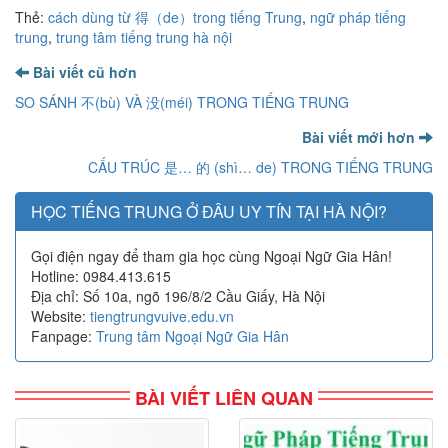
Thẻ:
cách dùng từ 得（de）trong tiếng Trung
,
ngữ pháp tiếng
trung
,
trung tâm tiếng trung hà nội
Bài viết cũ hơn
SO SÁNH 不(bù) VÀ 没(méi) TRONG TIẾNG TRUNG
Bài viết mới hơn
CẤU TRÚC 是… 的 (shì… de) TRONG TIẾNG TRUNG
HỌC TIẾNG TRUNG Ở ĐÂU UY TÍN TẠI HÀ NỘI?
Gọi điện ngay để tham gia học cùng Ngoại Ngữ Gia Hân!
Hotline: 0984.413.615
Địa chỉ: Số 10a, ngõ 196/8/2 Cầu Giấy, Hà Nội
Website:
tiengtrungvuive.edu.vn
Fanpage:
Trung tâm Ngoại Ngữ Gia Hân
BÀI VIẾT LIÊN QUAN