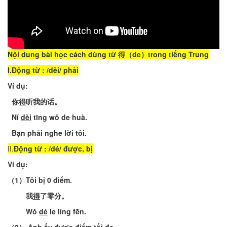
Nội dung bài học cách dùng từ 得（de）trong tiếng Trung
I.Động
từ
: /
děi
/
phải
Ví
dụ
:
你
得
听我的话
。
Nǐ
děi
tīng
wǒ
de
huà
.
Bạn
phải
nghe
lời
tôi
.
II.
Động
từ
: /
dé
/
được
,
bị
Ví
dụ
:
（
1
）
Tôi
bị
0
điểm
.
我
得
了零分
。
Wǒ
dé
le
líng
fēn
.