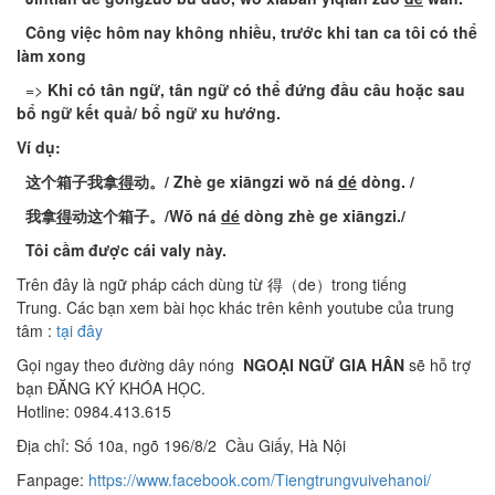
Công
việc
hôm
nay
không
nhiều
,
trước
khi
tan ca
tôi
có
thể
làm
xong
=>
Khi
có
tân
ngữ
,
tân
ngữ
có
thể
đứng
đầu
câu
hoặc
sau
bổ
ngữ
kết
quả
/
bổ
ngữ
xu
hướng
.
Ví
dụ
:
这个箱子我
拿
得
动
。/
Zhè
ge
xiāngzi
wǒ
ná
dé
dòng
.
/
我
拿
得
动
这个箱子
。
/
Wǒ
ná
dé
dòng
zhè
ge
xiāngzi
./
Tôi
cầm
được
cái
valy
này
.
Trên đây là ngữ pháp cách dùng từ 得（de）trong tiếng
Trung. Các bạn xem bài học khác trên kênh youtube của trung
tâm :
tại đây
Gọi ngay theo đường dây nóng
NGOẠI NGỮ GIA HÂN
sẽ hỗ trợ
bạn ĐĂNG KÝ KHÓA HỌC.
Hotline: 0984.413.615
Địa chỉ: Số 10a, ngõ 196/8/2 Cầu Giấy, Hà Nội
Fanpage:
https://www.facebook.com/Tiengtrungvuivehanoi/