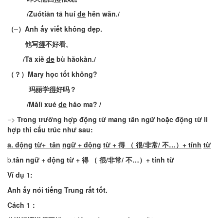
/
Zuótiān
tā
huí
de
hěn
wǎn
.
/
（
–
）
Anh
ấy
viết
không
đẹp
.
他写
得
不好看
。
/
Tā
xiě
de
bù
hǎokàn
./
（？）
Mary
học
tốt
không
?
玛丽学
得
好吗
？
/
Mǎlì
xué
de
hǎo
ma? /
=>
Trong
trường
hợp
động
từ
mang
tân
ngữ
hoặc
động
từ
li
hợp
thì
cấu
trúc
như
sau
:
a. động
từ
+
tân
ngữ
+
động
từ
+ 得 （ 很/
非常
/ 不…）+
tính
từ
b.
tân
ngữ
+
đ
ộng
từ
+ 得 （ 很/
非常
/ 不…）+
tính
từ
Ví dụ 1:
Anh
ấy
nói
tiếng
Trung
rất
tốt
.
Cách
1
：