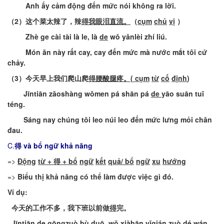
Anh
ấy
cảm
động
đến
mức
nói
không
ra
lời
.
（
2
）
这个菜太辣了，
辣
得
我眼泪直流
。
（
cụm
chủ
vị
）
Zhè
ge
cài
tài
là
le,
là
de
wǒ
yǎnlèi
zhí
liú
.
Món
ăn
này
rất
cay, cay
đến
mức
mà
nước
mắt
tôi
cứ
chảy
.
（
3
）
今天早上我们爬山
爬
得
腰酸腿疼
。
(
cụm
từ
cố
định
)
Jīntiān
zǎoshàng
wǒmen
pá
shān
pá
de
yāo
suān
tuǐ
téng
.
Sáng
nay
chúng
tôi
leo
núi
leo
đến
mức
lưng
mỏi
chân
đau
.
C.
得
và bổ ngữ khả n
ă
ng
=>
Động
từ
+ 得 +
bổ
ngữ
kết
quả
/
bổ
ngữ
xu
hướng
=>
Biểu
thị
khả
năng
có
thể
làm
được
việc
gì
đó
.
Ví
dụ
:
今天的工作不多，我下班以前
做
得
完
。
Jīntiān
de
gōngzuò
bù
duō
,
wǒ
xiàbān
yǐqián
zuò
dé
wán
.