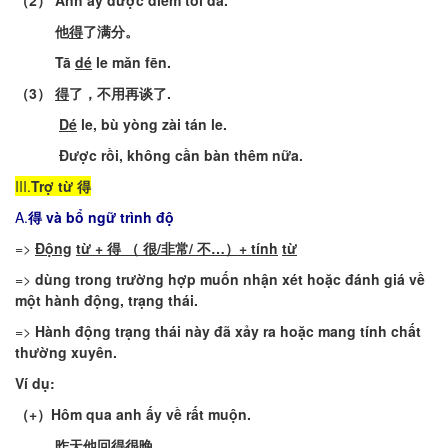
（
2
）
Anh
ấy
được
điểm
tối
đa
.
他
得
了满分
。
Tā
dé
le
mǎn
fēn
.
（
3
）
得
了，不用再谈了
.
Dé
le,
bù
yòng
zài
tán
le.
Được
rồi
,
không
cần
bàn
thêm
nữa
.
III.
Trợ từ
得
A.
得
và
bổ
ngữ
trình
độ
=>
Động
từ
+ 得 （ 很/
非常
/ 不…）+
tính
từ
=>
dùng
trong
trường
hợp
muốn
nhận
xét
hoặc
đánh
giá
về
một
hành
động
,
trạng
thái
.
=>
Hành
động
trạng
thái
này
đã
xảy
ra
hoặc
mang
tính
chất
thường
xuyên
.
Ví
dụ
:
（
+
）
Hôm
qua
anh
ấy
về
rất
muộn
.
昨天他回
得
很晚
。