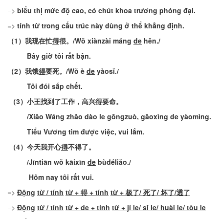
=>
biểu
thị
mức
độ
cao
,
có
chút
khoa
trương
phóng
đại
.
=>
t
ính
từ
trong
cấu
trúc
này
dùng
ở
thể
khẳng
định
.
（
1
）
我现在忙
得
很
。
/
Wǒ
xiànzài
máng
de
hěn
./
Bây
giờ
tôi
rất
bận
.
（
2
）
我饿
得
要死
。
/
Wǒ
è
de
yàosǐ
.
/
Tôi
đói
sắp
chết
.
（
3
）
小王找到了工作，高兴
得
要命
。
/
Xiǎo
Wáng
zhǎo
dào
le
gōngzuò
,
gāoxìng
de
yàomìng
.
Tiểu
Vương
tìm
được
việc
,
vui
lắm
.
（
4
）
今天我开心
得
不得了
。
/
Jīntiān
wǒ
kāixīn
de
bùdéliǎo
./
Hôm
nay
tôi
rất
vui
.
=>
Động
từ
/
tính
từ
+ 得 +
tính
từ
+
极了
/
死了
/
坏了
/
透了
=>
Động
từ
/
tính
từ
+
de +
tính
từ
+
jí
le/
sǐ
le/
huài
le/
tòu
le