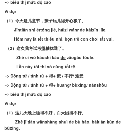
=>
biểu
thị
mức
độ
cao
Ví
dụ
:
（
1
）
今天是儿童节，孩子
玩儿
得
开心极了
。
Jīntiān
shì
értóng
jié
,
háizi
wánr
de
kāixīn
jíle
.
Hôm
nay
là
tết
thiếu
nhi
,
bọn
trẻ
con
chơi
rất
vui
.
（
2
）
这次我考试
考
得
糟糕透了
。
Zhè
cì
wǒ
kǎoshì
kǎo
de
zāogāo
tòule
.
Lần
này
tôi
thi
vô
cùng
tồi
tệ
.
=>
Động
từ
/
tính
từ
+ 得+ 慌
/
不行
/
难受
=>
Động
từ
/
tính
từ
+ 得
+
huāng
/
bùxíng
/
nánshòu
=>
biểu
thị
mức
độ
cao
Ví
dụ
:
（
1
）
这几天晚上睡得不好，白天
困
得
不行
。
Zhè
jǐ
tiān
wǎnshàng
shuì
de
bù
hǎo
,
báitiān
kùn
de
bùxíng
.