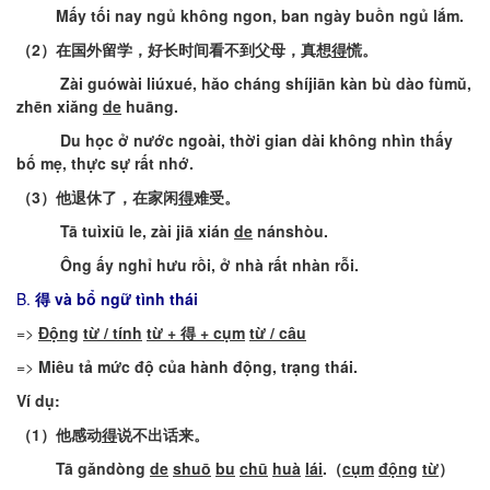
Mấy
tối
nay
ngủ
không
ngon
, ban
ngày
buồn
ngủ
lắm
.
（
2
）
在国外留学，好长时间看不到父母，真
想
得
慌
。
Zài
guówài
liúxué
,
hǎo
cháng
shíjiān
kàn
bù
dào
fùmǔ
,
zhēn
xiǎng
de
huāng
.
Du
học
ở
nước
ngoài
,
thời
gian
dài
không
nhìn
thấy
bố
mẹ
,
thực
sự
rất
nhớ
.
（
3
）
他退休了，在家
闲
得
难受
。
Tā
tuìxiū
le,
zài
jiā
xián
de
nánshòu
.
Ông
ấy
nghỉ
hưu
rồi
, ở
nhà
rất
nhàn
rỗi
.
B.
得
và bổ ngữ tình thái
=>
Động
từ
/
tính
từ
+ 得 +
cụm
từ
/
câu
=>
Miêu
tả
mức
độ
của
hành
động
,
trạng
thái
.
Ví
dụ
:
（
1
）
他感动
得
说不出话来
。
Tā
gǎndòng
de
shuō
bu
chū
huà
lái
.
（
cụm
động
từ
）