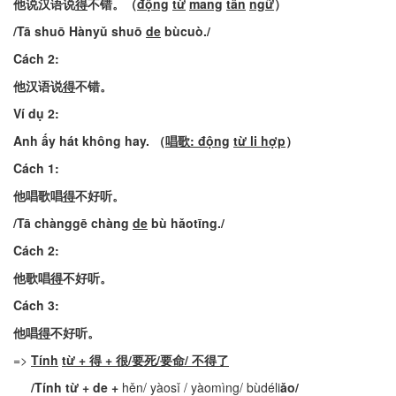
他
说汉语说
得
不错
。
（
động
từ
mang
tân
ngữ
）
/
Tā
shuō
Hànyǔ
shuō
de
bùcuò
./
Cách
2:
他
汉语说
得
不错
。
Ví dụ 2:
Anh
ấy
hát
không
hay
.
（
唱歌
:
động
từ
li
hợp
）
Cách
1:
他
唱歌唱
得
不好听
。
/
Tā
chànggē
chàng
de
bù
hǎotīng
./
Cách
2:
他
歌唱
得
不好听
。
Cách
3:
他
唱
得
不好听
。
=>
Tính
từ
+ 得 + 很/
要死
/
要命
/
不得了
/
Tính
từ
+
de +
hěn/ yàosǐ / yàomìng/ bùdéli
ǎo
/