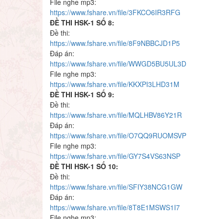
File nghe mp3:
https://www.fshare.vn/file/3FKCO6IR3RFG
ĐỀ THI HSK-1 SỐ 8:
Đề thi:
https://www.fshare.vn/file/8F9NBBCJD1P5
Đáp án:
https://www.fshare.vn/file/WWGD5BU5UL3D
File nghe mp3:
https://www.fshare.vn/file/KKXPI3LHD31M
ĐỀ THI HSK-1 SỐ 9:
Đề thi:
https://www.fshare.vn/file/MQLHBV86Y21R
Đáp án:
https://www.fshare.vn/file/O7QQ9RUOMSVP
File nghe mp3:
https://www.fshare.vn/file/GY7S4VS63NSP
ĐỀ THI HSK-1 SỐ 10:
Đề thi:
https://www.fshare.vn/file/SFIY38NCG1GW
Đáp án:
https://www.fshare.vn/file/8T8E1MSWS1I7
File nghe mp3: