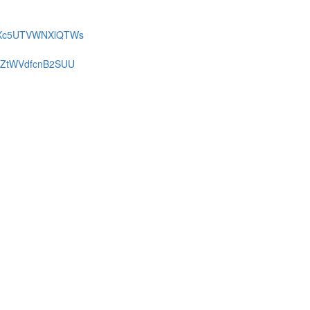
FMXc5UTVWNXlQTWs
SFZtWVdfcnB2SUU