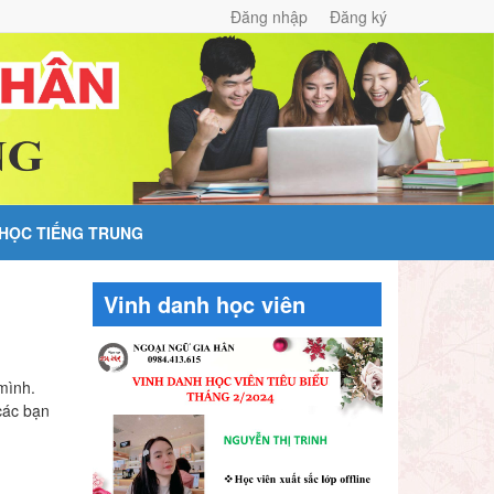
Đăng nhập
Đăng ký
 HỌC TIẾNG TRUNG
Vinh danh học viên
mình.
các bạn