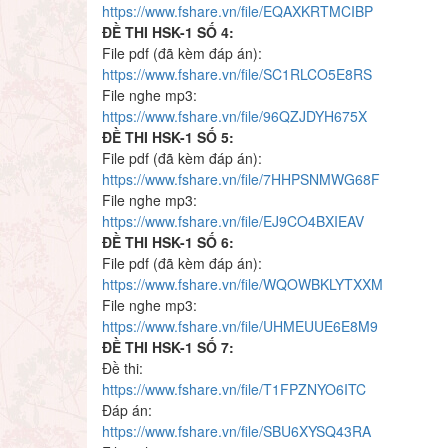
https://www.fshare.vn/file/EQAXKRTMCIBP
ĐỀ THI HSK-1 SỐ 4:
File pdf (đã kèm đáp án):
https://www.fshare.vn/file/SC1RLCO5E8RS
File nghe mp3:
https://www.fshare.vn/file/96QZJDYH675X
ĐỀ THI HSK-1 SỐ 5:
File pdf (đã kèm đáp án):
https://www.fshare.vn/file/7HHPSNMWG68F
File nghe mp3:
https://www.fshare.vn/file/EJ9CO4BXIEAV
ĐỀ THI HSK-1 SỐ 6:
File pdf (đã kèm đáp án):
https://www.fshare.vn/file/WQOWBKLYTXXM
File nghe mp3:
https://www.fshare.vn/file/UHMEUUE6E8M9
ĐỀ THI HSK-1 SỐ 7:
Đề thi:
https://www.fshare.vn/file/T1FPZNYO6ITC
Đáp án:
https://www.fshare.vn/file/SBU6XYSQ43RA