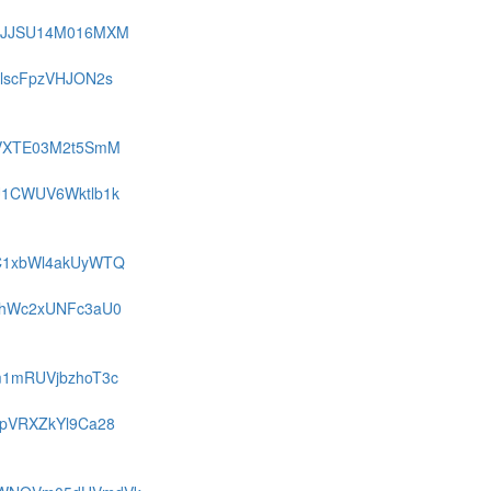
FR0JJSU14M016MXM
HlscFpzVHJON2s
djVXTE03M2t5SmM
SU1CWUV6Wktlb1k
FNC1xbWl4akUyWTQ
b2hWc2xUNFc3aU0
dm1mRUVjbzhoT3c
T2pVRXZkYl9Ca28