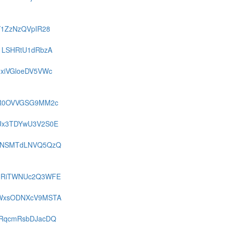
jY1ZzNzQVpIR28
Ui1LSHRtU1dRbzA
Q0xiVGloeDV5VWc
FejR0OVVGSG9MM2c
FOUx3TDYwU3V2S0E
FRzNSMTdLNVQ5QzQ
FSURiTWNUc2Q3WFE
FOWxsODNXcV9MSTA
bkRqcmRsbDJacDQ