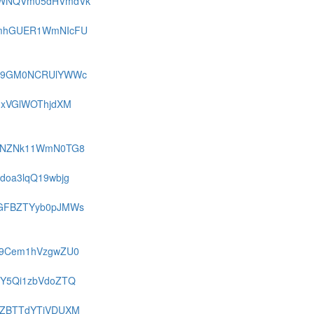
-FWWNQVm05dHVmdVk
-FUmhGUER1WmNIcFU
-FbU9GM0NCRUlYWWc
zIxVGlWOThjdXM
FcHNZNk11WmN0TG8
Udoa3lqQ19wbjg
FMGFBZTYyb0pJMWs
Fb29Cem1hVzgwZU0
R1Y5Qi1zbVdoZTQ
FUkZBTTdYTjVDUXM