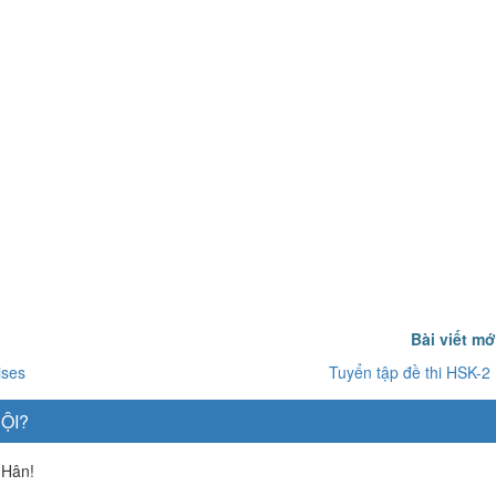
Bài viết m
ises
Tuyển tập đề thi HSK-2
ỘI?
 Hân!