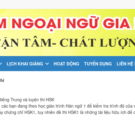
LỊCH KHAI GIẢNG
HOẠT ĐỘNG
TUYỂN DỤNG
LIÊN HỆ
hí
tiếng Trung và luyện thi HSK
 các bạn đang theo học giáo trình Hán ngữ 1 để kiểm tra trình độ của 
y chứng chỉ HSK1, tuy nhiên đề thi HSK1 là những tài liệu hữu ích để 