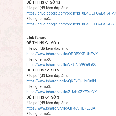
ĐỀ THI HSK1 SỐ 12:
File pdf (đã kèm đáp án):
https://drive.google.com/open?id=0B4QEPCwB1K-
File nghe mp3:
https://drive.google.com/open?id=0B4QEPCwB1K-F
Link fshare
ĐỀ THI HSK-1 SỐ 1:
File pdf (đã kèm đáp án):
https://www.fshare.vn/file/OERBXKRUNFVX
File nghe mp3:
https://www.fshare.vn/file/VKUALVBO6L6S
ĐỀ THI HSK-1 SỐ 2:
File pdf (đã kèm đáp án):
https://www.fshare.vn/file/QKE2Q9U9G8IN
File nghe mp3:
https://www.fshare.vn/file/ZU3HXZXEX6QX
ĐỀ THI HSK-1 SỐ 3:
File pdf (đã kèm đáp án):
https://www.fshare.vn/file/QP469HE7L3DA
File nghe mp3: