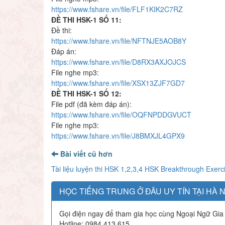
https://www.fshare.vn/file/FLF1KIK2C7RZ
ĐỀ THI HSK-1 SỐ 11:
Đề thi:
https://www.fshare.vn/file/NFTNJE5AOB8Y
Đáp án:
https://www.fshare.vn/file/D8RX3AXJOJCS
File nghe mp3:
https://www.fshare.vn/file/XSX13ZJF7GD7
ĐỀ THI HSK-1 SỐ 12:
File pdf (đã kèm đáp án):
https://www.fshare.vn/file/OQFNPDDGVUCT
File nghe mp3:
https://www.fshare.vn/file/J8BMXJL4GPX9
Bài viết cũ hơn
Tài liệu luyện thi HSK 1,2,3,4 HSK Breakthrough Exerc
HỌC TIẾNG TRUNG Ở ĐÂU UY TÍN TẠI HÀ N
Gọi điện ngay để tham gia học cùng Ngoại Ngữ Gia
Hotline: 0984.413.615