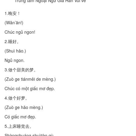
Trung tâm Ngoại Ngữ Gia Hân Vui vẻ
1.晚安！
(Wǎn’ān!)
Chúc ngủ ngon!
2.睡好。
(Shuì hǎo.)
Ngủ ngon.
3.做个甜美的梦。
(Zuò ge tiánměi de mèng.)
Chúc có một giấc mơ đẹp.
4.做个好梦。
(Zuò ge hǎo mèng.)
Có giấc mơ đẹp.
5.上床睡觉去。
Shàngchuáng shuìjiào qù.