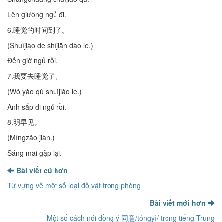
Lên giường ngủ đi.
6.睡觉的时间到了。
(Shuìjiào de shíjiān dào le.)
Đến giờ ngủ rồi.
7.我要去睡觉了。
(Wǒ yào qù shuìjiào le.)
Anh sắp đi ngủ rồi.
8.明早见。
(Míngzǎo jiàn.)
Sáng mai gặp lại.
Bài viết cũ hơn
Từ vựng về một số loại đồ vật trong phòng
Bài viết mới hơn
Một số cách nói đồng ý 同意/tóngyì/ trong tiếng Trung