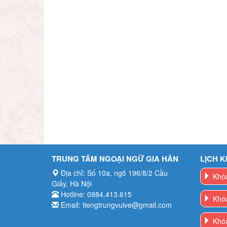
TRUNG TÂM NGOẠI NGỮ GIA HÂN
LỊCH K
Địa chỉ: Số 10a, ngõ 196/8/2 Cầu
Khóa
Giấy, Hà Nội
Hotline: 0984.413.615
Khóa
Email: tiengtrungvuive@gmail.com
Khóa