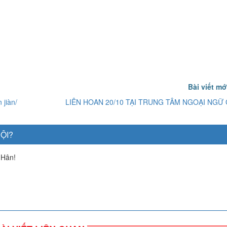
Bài viết m
jiàn/
LIÊN HOAN 20/10 TẠI TRUNG TÂM NGOẠI NGỮ 
ỘI?
 Hân!