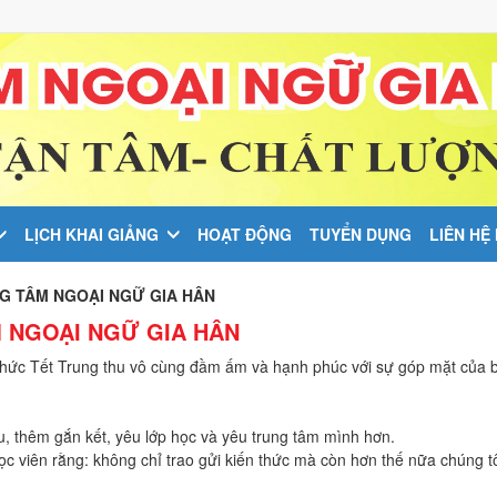
LỊCH KHAI GIẢNG
HOẠT ĐỘNG
TUYỂN DỤNG
LIÊN HỆ
NG TÂM NGOẠI NGỮ GIA HÂN
M NGOẠI NGỮ GIA HÂN
chức Tết Trung thu vô cùng đầm ấm và hạnh phúc với sự góp mặt của
, thêm gắn kết, yêu lớp học và yêu trung tâm mình hơn.
c viên rằng: không chỉ trao gửi kiến thức mà còn hơn thế nữa chúng 