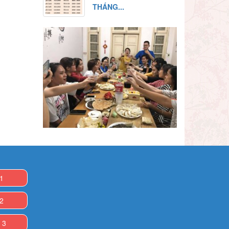
THÁNG...
 1
 2
 3