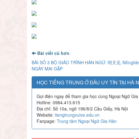
Bài viết cũ hơn
BÀI SỐ 3 BỘ GIÁO TRÌNH HÁN NGỮ: 明天见 /Míngtiān 
NGÀY MAI GẶP
HỌC TIẾNG TRUNG Ở ĐÂU UY TÍN TẠI HÀ N
Gọi điện ngay để tham gia học cùng Ngoại Ngữ Gia
Hotline: 0984.413.615
Địa chỉ: Số 10a, ngõ 196/8/2 Cầu Giấy, Hà Nội
Website:
tiengtrungvuive.edu.vn
Fanpage:
Trung tâm Ngoại Ngữ Gia Hân