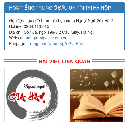
HỌC TIẾNG TRUNG Ở ĐÂU UY TÍN TẠI HÀ NỘI?
Gọi điện ngay để tham gia học cùng Ngoại Ngữ Gia Hân!
Hotline: 0984.413.615
Địa chỉ: Số 10a, ngõ 196/8/2 Cầu Giấy, Hà Nội
Website:
tiengtrungvuive.edu.vn
Fanpage:
Trung tâm Ngoại Ngữ Gia Hân
BÀI VIẾT LIÊN QUAN