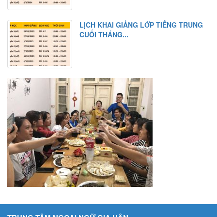
LỊCH KHAI GIẢNG LỚP TIẾNG TRUNG
CUỐI THÁNG...
TRUNG TÂM NGOẠI NGỮ GIA HÂN
Địa chỉ: Số 10a, ngõ 196/8/2 Cầu Giấy, Hà Nội
Hotline: 0984.413.615