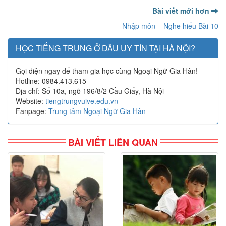
Bài viết mới hơn
Nhập môn – Nghe hiểu Bài 10
HỌC TIẾNG TRUNG Ở ĐÂU UY TÍN TẠI HÀ NỘI?
Gọi điện ngay để tham gia học cùng Ngoại Ngữ Gia Hân!
Hotline: 0984.413.615
Địa chỉ: Số 10a, ngõ 196/8/2 Cầu Giấy, Hà Nội
Website:
tiengtrungvuive.edu.vn
Fanpage:
Trung tâm Ngoại Ngữ Gia Hân
BÀI VIẾT LIÊN QUAN