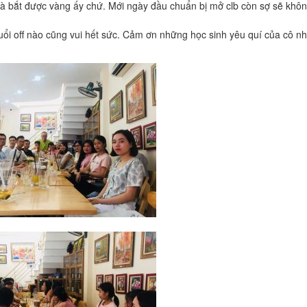
à bắt được vàng ấy chứ. Mới ngày đầu chuẩn bị mở clb còn sợ sẽ khôn
ổi off nào cũng vui hết sức. Cảm ơn những học sinh yêu quí của cô n