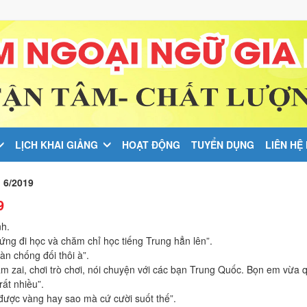
LỊCH KHAI GIẢNG
HOẠT ĐỘNG
TUYỂN DỤNG
LIÊN HỆ
 6/2019
9
nh.
ứng đi học và chăm chỉ học tiếng Trung hẳn lên”.
n chống đối thôi à”.
ắm zai, chơi trò chơi, nói chuyện với các bạn Trung Quốc. Bọn em vừa 
ất nhiều”.
 được vàng hay sao mà cứ cười suốt thế”.