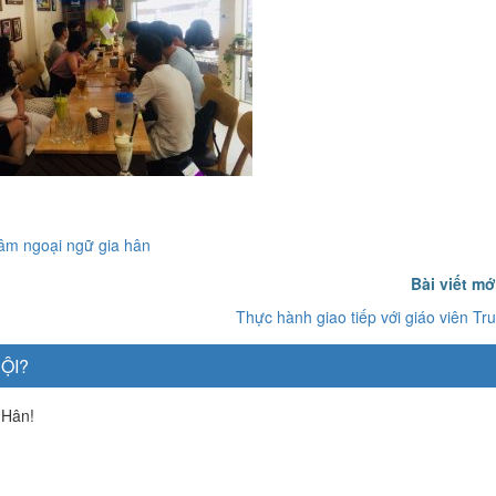
tâm ngoại ngữ gia hân
Bài viết m
Thực hành giao tiếp với giáo viên T
ỘI?
 Hân!