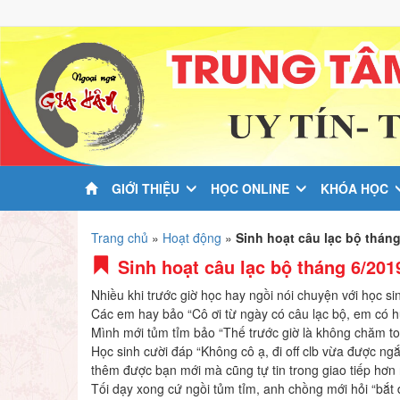
GIỚI THIỆU
HỌC ONLINE
KHÓA HỌC
Trang chủ
»
Hoạt động
»
Sinh hoạt câu lạc bộ tháng
Sinh hoạt câu lạc bộ tháng 6/201
Nhiều khi trước giờ học hay ngồi nói chuyện với học si
Các em hay bảo “Cô ơi từ ngày có câu lạc bộ, em có h
Mình mới tủm tỉm bảo “Thế trước giờ là không chăm toà
Học sinh cười đáp “Không cô ạ, đi off clb vừa được ng
thêm được bạn mới mà cũng tự tin trong giao tiếp hơn r
Tối dạy xong cứ ngồi tủm tỉm, anh chồng mới hỏi “bắ
t