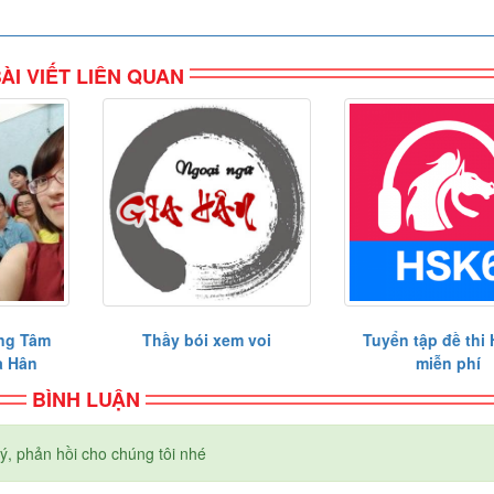
ÀI VIẾT LIÊN QUAN
ung Tâm
Thầy bói xem voi
Tuyển tập đề thi
a Hân
miễn phí
BÌNH LUẬN
ý, phản hồi cho chúng tôi nhé