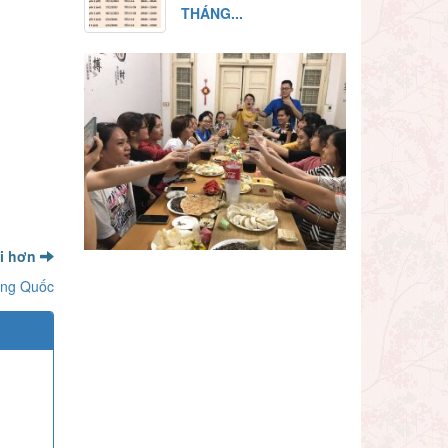
THÁNG...
ới hơn
rung Quốc