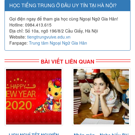
HỌC TIẾNG TRUNG Ở ĐÂU UY TÍN TẠI HÀ NỘI?
Gọi điện ngay để tham gia học cùng Ngoại Ngữ Gia Hân!
Hotline: 0984.413.615
Địa chỉ: Số 10a, ngõ 196/8/2 Cầu Giấy, Hà Nội
Website:
tiengtrungvuive.edu.vn
Fanpage:
Trung tâm Ngoại Ngữ Gia Hân
BÀI VIẾT LIÊN QUAN