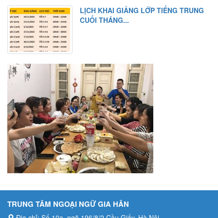
LỊCH KHAI GIẢNG LỚP TIẾNG TRUNG
CUỐI THÁNG...
TRUNG TÂM NGOẠI NGỮ GIA HÂN
Địa chỉ: Số 10a, ngõ 196/8/2 Cầu Giấy, Hà Nội
Hotline: 0984.413.615
Email: tiengtrungvuive@gmail.com