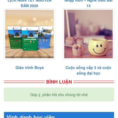
LỊCH NGHỈ TẾT NGUYÊN
Nhập môn – Nghe hiểu Bài
ĐÁN 2020
13
Giáo trình Boya
Cuộc sống cấp 3 và cuộc
sống đại học
BÌNH LUẬN
Góp ý, phản hồi cho chúng tôi nhé
Vinh danh học viên