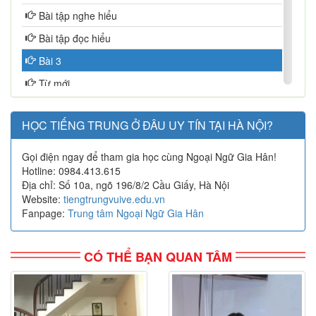
Bài tập nghe hiểu
Bài tập đọc hiểu
Bài 3
Từ mới
Chữ Hán
HỌC TIẾNG TRUNG Ở ĐÂU UY TÍN TẠI HÀ NỘI?
Ngữ pháp
Bài khóa
Gọi điện ngay để tham gia học cùng Ngoại Ngữ Gia Hân!
Hotline: 0984.413.615
Bài tập nghe hiểu
Địa chỉ: Số 10a, ngõ 196/8/2 Cầu Giấy, Hà Nội
Bài tập đọc hiểu
Website:
tiengtrungvuive.edu.vn
Fanpage:
Trung tâm Ngoại Ngữ Gia Hân
Bài 4
Từ mới
CÓ THỂ BẠN QUAN TÂM
Chữ Hán
Ngữ pháp
Bài khóa