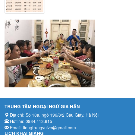
Bài khóa
Luyện tập
Bài tập nghe hiểu
TRUNG TÂM NGOẠI NGỮ GIA HÂN
Địa chỉ: Số 10a, ngõ 196/8/2 Cầu Giấy, Hà Nội
Hotline: 0984.413.615
Email: tiengtrungvuive@gmail.com
LỊCH KHAI GIẢNG