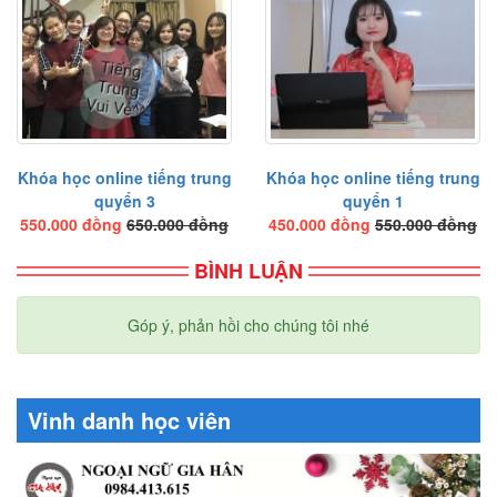
Bài tập nghe hiểu
Bài tập đọc hiểu
Bài 5
Từ mới
Chữ Hán
Khóa học online tiếng trung
Khóa học online tiếng trung
quyển 3
quyển 1
Ngữ pháp
550.000 đồng
650.000 đồng
450.000 đồng
550.000 đồng
Bài khóa
BÌNH LUẬN
Bài tập nghe hiểu
Bài tập đọc hiểu
Góp ý, phản hồi cho chúng tôi nhé
Bài 6
Từ mới
Vinh danh học viên
Chữ Hán
Ngữ pháp
Bài khóa