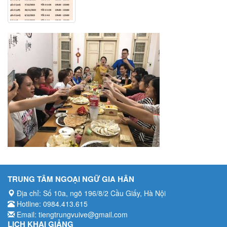
Bài khóa
Luyện tập
Bài tập nghe hiểu
TRUNG TÂM NGOẠI NGỮ GIA HÂN
Địa chỉ: Số 10a, ngõ 196/8/2 Cầu Giấy, Hà Nội
Hotline: 0984.413.615
Email: tiengtrungvuive@gmail.com
LỊCH KHAI GIẢNG