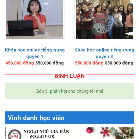
Bài tập nghe hiểu
Bài tập đọc hiểu
Bài 5
Từ mới
Chữ Hán
Khóa học online tiếng trung
Khóa học online tiếng trung
quyển 1
quyển 3
Ngữ pháp
450.000 đồng
550.000 đồng
550.000 đồng
650.000 đồng
Bài khóa
BÌNH LUẬN
Bài tập nghe hiểu
Bài tập đọc hiểu
Góp ý, phản hồi cho chúng tôi nhé
Bài 6
Từ mới
Vinh danh học viên
Chữ Hán
Ngữ pháp
Bài khóa