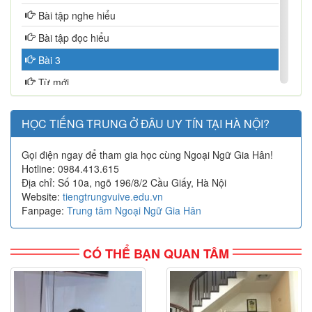
Bài tập nghe hiểu
Bài tập đọc hiểu
Bài 3
Từ mới
Chữ Hán
HỌC TIẾNG TRUNG Ở ĐÂU UY TÍN TẠI HÀ NỘI?
Ngữ pháp
Bài khóa
Gọi điện ngay để tham gia học cùng Ngoại Ngữ Gia Hân!
Hotline: 0984.413.615
Bài tập nghe hiểu
Địa chỉ: Số 10a, ngõ 196/8/2 Cầu Giấy, Hà Nội
Bài tập đọc hiểu
Website:
tiengtrungvuive.edu.vn
Fanpage:
Trung tâm Ngoại Ngữ Gia Hân
Bài 4
Từ mới
CÓ THỂ BẠN QUAN TÂM
Chữ Hán
Ngữ pháp
Bài khóa