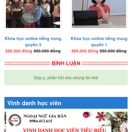
Bài tập đọc hiểu
Bài 5
Từ mới
Chữ Hán
Khóa học online tiếng trung
Khóa học online tiếng trung
quyển 3
quyển 1
Ngữ pháp
550.000 đồng
650.000 đồng
450.000 đồng
550.000 đồng
Bài khóa
BÌNH LUẬN
Bài tập nghe hiểu
Bài tập đọc hiểu
Góp ý, phản hồi cho chúng tôi nhé
Bài 6
Từ mới
Vinh danh học viên
Chữ Hán
Ngữ pháp
Bài khóa
Bài tập nghe hiểu