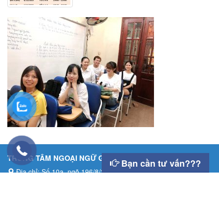
Luyện tập
Bài tập nghe hiểu
TRUNG TÂM NGOẠI NGỮ GIA HÂN
Bạn cần tư vấn???
Địa chỉ: Số 10a, ngõ 196/8/2 Cầu Giấy, Hà Nội
Hotline: 0984.413.615
Email: tiengtrungvuive@gmail.com
LỊCH KHAI GIẢNG
Khóa học tiếng Trung quyển 1