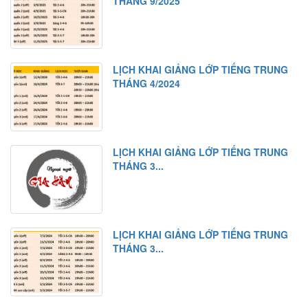
THÁNG 9/2025
Bài tập nghe hiểu
Bài 9
Từ mới
LỊCH KHAI GIẢNG LỚP TIẾNG TRUNG
Chữ Hán
THÁNG 4/2024
Ngữ pháp
Bài khóa
Luyện tập
LỊCH KHAI GIẢNG LỚP TIẾNG TRUNG
THÁNG 3...
Bài tập nghe hiểu
Bài 10
Từ mới
LỊCH KHAI GIẢNG LỚP TIẾNG TRUNG
Chữ Hán
THÁNG 3...
Ngữ pháp 1
Ngữ pháp 2
Bài khóa