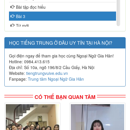
Bài tập đọc hiểu
Bài 3
Từ mới
Chữ Hán
HỌC TIẾNG TRUNG Ở ĐÂU UY TÍN TẠI HÀ NỘI?
Ngữ pháp
Bài khóa
Gọi điện ngay để tham gia học cùng Ngoại Ngữ Gia Hân!
Hotline: 0984.413.615
Bài tập nghe hiểu
Địa chỉ: Số 10a, ngõ 196/8/2 Cầu Giấy, Hà Nội
Bài tập đọc hiểu
Website:
tiengtrungvuive.edu.vn
Fanpage:
Trung tâm Ngoại Ngữ Gia Hân
Bài 4
Từ mới
CÓ THỂ BẠN QUAN TÂM
Chữ Hán
Ngữ pháp
Bài khóa
Bài tập nghe hiểu