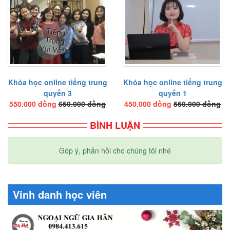
Bài tập nghe hiểu
Bài tập đọc hiểu
Bài 5
Từ mới
Chữ Hán
Khóa học online tiếng trung
Khóa học online tiếng trung
quyển 3
quyển 1
Ngữ pháp
550.000 đồng
650.000 đồng
450.000 đồng
550.000 đồng
Bài khóa
BÌNH LUẬN
Bài tập nghe hiểu
Bài tập đọc hiểu
Góp ý, phản hồi cho chúng tôi nhé
Bài 6
Từ mới
Vinh danh học viên
Chữ Hán
Ngữ pháp
Bài khóa