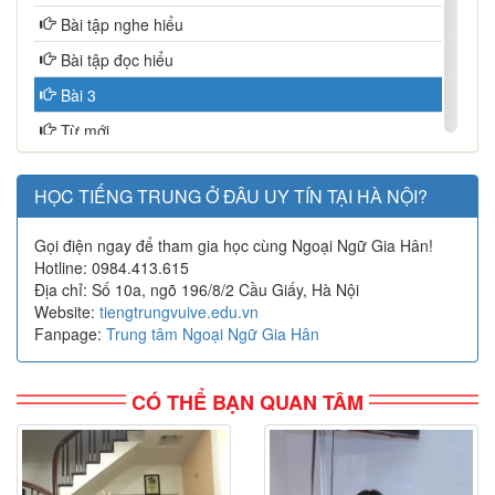
Bài tập nghe hiểu
Bài tập đọc hiểu
Bài 3
Từ mới
Chữ Hán
HỌC TIẾNG TRUNG Ở ĐÂU UY TÍN TẠI HÀ NỘI?
Ngữ pháp
Bài khóa
Gọi điện ngay để tham gia học cùng Ngoại Ngữ Gia Hân!
Hotline: 0984.413.615
Bài tập nghe hiểu
Địa chỉ: Số 10a, ngõ 196/8/2 Cầu Giấy, Hà Nội
Bài tập đọc hiểu
Website:
tiengtrungvuive.edu.vn
Fanpage:
Trung tâm Ngoại Ngữ Gia Hân
Bài 4
Từ mới
CÓ THỂ BẠN QUAN TÂM
Chữ Hán
Ngữ pháp
Bài khóa