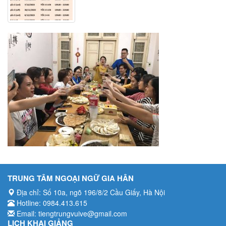
Bài khóa
Luyện tập
Bài tập nghe hiểu
TRUNG TÂM NGOẠI NGỮ GIA HÂN
Địa chỉ: Số 10a, ngõ 196/8/2 Cầu Giấy, Hà Nội
Hotline: 0984.413.615
Email: tiengtrungvuive@gmail.com
LỊCH KHAI GIẢNG