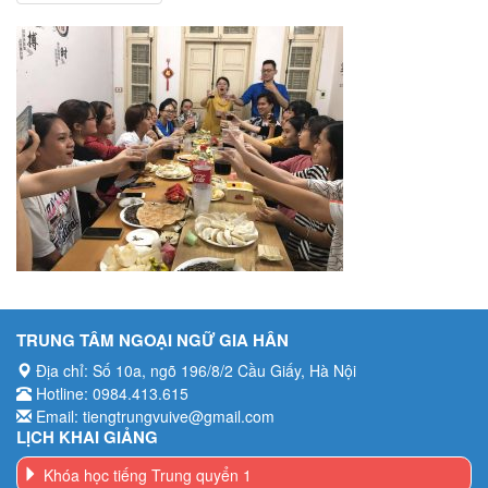
TRUNG TÂM NGOẠI NGỮ GIA HÂN
Địa chỉ: Số 10a, ngõ 196/8/2 Cầu Giấy, Hà Nội
Hotline: 0984.413.615
Email: tiengtrungvuive@gmail.com
LỊCH KHAI GIẢNG
Khóa học tiếng Trung quyển 1