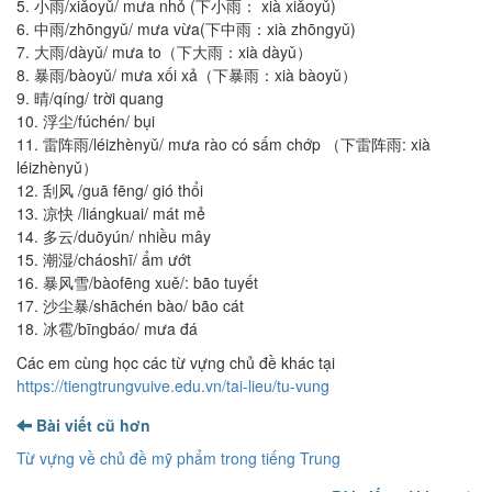
5. 小雨/xiǎoyǔ/ mưa nhỏ (下小雨： xià xiǎoyǔ)
6. 中雨/zhōngyǔ/ mưa vừa(下中雨：xià zhōngyǔ)
7. 大雨/dàyǔ/ mưa to（下大雨：xià dàyǔ）
8. 暴雨/bàoyǔ/ mưa xối xả（下暴雨：xià bàoyǔ）
9. 晴/qíng/ trời quang
10. 浮尘/fúchén/ bụi
11. 雷阵雨/léizhènyǔ/ mưa rào có sấm chớp （下雷阵雨: xià
léizhènyǔ）
12. 刮风 /guā fēng/ gió thổi
13. 凉快 /liángkuai/ mát mẻ
14. 多云/duōyún/ nhiều mây
15. 潮湿/cháoshī/ ẩm ướt
16. 暴风雪/bàofēng xuě/: bão tuyết
17. 沙尘暴/shāchén bào/ bão cát
18. 冰雹/bīngbáo/ mưa đá
Các em cùng học các từ vựng chủ đề khác tại
https://tiengtrungvuive.edu.vn/tai-lieu/tu-vung
Bài viết cũ hơn
Từ vựng về chủ đề mỹ phẩm trong tiếng Trung