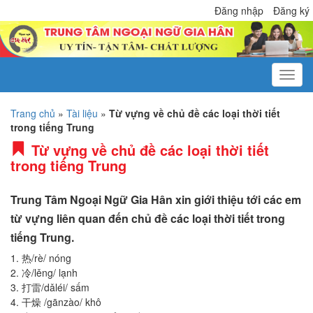
Đăng nhập
Đăng ký
Trang chủ
»
Tài liệu
»
Từ vựng về chủ đề các loại thời tiết
trong tiếng Trung
Từ vựng về chủ đề các loại thời tiết
trong tiếng Trung
Trung Tâm Ngoại Ngữ Gia Hân xin giới thiệu tới các em
từ vựng liên quan đến chủ đề các loại thời tiết trong
tiếng Trung.
1. 热/rè/ nóng
2. 冷/lěng/ lạnh
3. 打雷/dǎléi/ sấm
4. 干燥 /gānzào/ khô