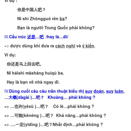
Ví
dụ
:
你是中国人
吧
？
Nǐ
shì
Z
hōngguó
rén
ba
?
Bạn
là
người
Trung
Quốc
phải
không
?
III.
Cấu
trúc
还是
…
吧
/hay
là
…
đi
/
=>
được
dùng
khi
đưa
ra
cách
nghĩ
và
ý
kiến
.
Ví
dụ
:
你还是马上回去吧
。
Nǐ
háishì
mǎshàng
huíqù
ba
.
Hay
là
bạn
về
nhà
ngay
đi
.
IV.
Dùng
cuối
câu
câu
trần
thuật
biểu
thị
suy
đoán
,
suy
luận
,
…
大概
(
dàgài
)…
吧？
Khoảng
…
phải
không
?
=> …
也许
(
yěxǔ
)…
吧？
Có
lẽ
…
phải
không
?
=> …
可能
(
kěnéng
)…
吧？
Khả
năng
…
phải
không
?
=> ….
一定
(
yīdìng
)…
吧？
Nhất
định
…
phải
không
?