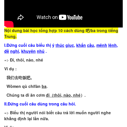
Nội dung bài học tổng hợp 10 cách dùng 吧/ba trong tiếng
Trung.
I.Đứng
cuối
câu
biểu
thị
ý
thúc
giục
,
khẩn
cầu
,
mệnh
lệnh
,
đề
nghị
,
khuyên
nhủ
.
=>
Đi
,
thôi
,
nào
,
nhé
Ví
dụ
:
我们去吃饭
吧
。
Wǒmen
qù
chīfàn
ba
.
Chúng
ta
đi
ăn
cơm
đi
（
thôi
,
nào
,
nhé
）
.
II
.Đứng
cuối
câu
dùng
trong
câu
hỏi
.
=>
Biểu
thị
người
nói
biết
câu
trả
lời
muốn
người
nghe
khẳng
định
lại
lần
nữa
.