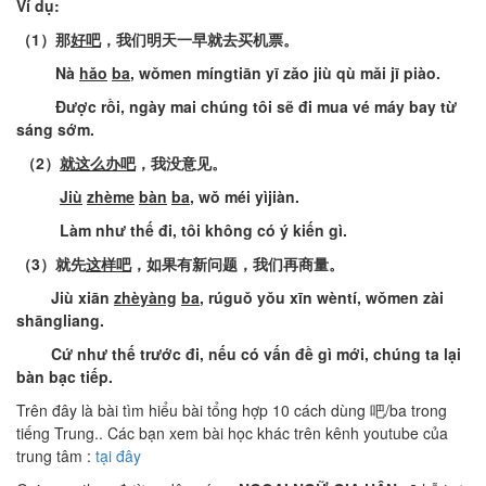
Ví
dụ
:
（
1
）
那
好吧
，我们明天一早就去买机票
。
Nà
hǎo
ba
,
wǒmen
míngtiān
yī
zǎo
jiù
qù
mǎi
jī
piào
.
Được
rồi
,
ngày
mai
chúng
tôi
sẽ
đi
mua
vé
máy
bay
từ
sáng
sớm
.
（
2
）
就这么办吧
，我没意见
。
Jiù
zhème
bàn
ba
,
wǒ
méi
yìjiàn
.
Làm
như
thế
đi
,
tôi
không
có
ý
kiến
gì
.
（
3
）
就先
这样吧
，如果有新问题，我们再商量
。
Jiù
xiān
zhèyàng
ba
,
rúguǒ
yǒu
xīn
wèntí
,
wǒmen
zài
shāngliang
.
Cứ
như
thế
trước
đi
,
nếu
có
vấn
đề
gì
mới
,
chúng
ta
lại
bàn
bạc
tiếp
.
Trên đây là bài tìm hiểu bài tổng hợp 10 cách dùng 吧/ba trong
tiếng Trung.. Các bạn xem bài học khác trên kênh youtube của
trung tâm :
tại đây