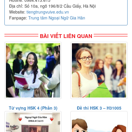
Hotline: 0984.413.615
Địa chỉ: Số 10a, ngõ 196/8/2 Cầu Giấy, Hà Nội
Website:
tiengtrungvuive.edu.vn
Fanpage:
Trung tâm Ngoại Ngữ Gia Hân
BÀI VIẾT LIÊN QUAN
Từ vựng HSK 4 (Phần 3)
Đề thi HSK 3 – H31005