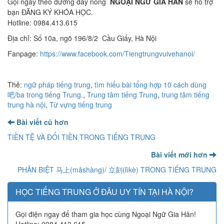
Gọi ngay theo đường dây nóng
NGOẠI NGỮ GIA HÂN
sẽ hỗ trợ
bạn ĐĂNG KÝ KHÓA HỌC.
Hotline: 0984.413.615
Địa chỉ: Số 10a, ngõ 196/8/2 Cầu Giấy, Hà Nội
Fanpage:
https://www.facebook.com/Tiengtrungvuivehanoi/
Thẻ:
ngữ pháp tiếng trung
,
tìm hiểu bài tổng hợp 10 cách dùng
吧/ba trong tiếng Trung.
,
Trung tâm tiếng Trung
,
trung tâm tiếng
trung hà nội
,
Từ vựng tiếng trung
Bài viết cũ hơn
TIỀN TỆ VÀ ĐỔI TIỀN TRONG TIẾNG TRUNG
Bài viết mới hơn
PHÂN BIỆT 马上(mǎshàng)/ 立刻(lìkè) TRONG TIẾNG TRUNG
HỌC TIẾNG TRUNG Ở ĐÂU UY TÍN TẠI HÀ NỘI?
Gọi điện ngay để tham gia học cùng Ngoại Ngữ Gia Hân!