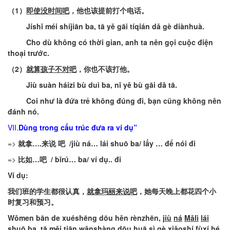
（
1
）
即使没时间吧
，他也该提前打个电话
。
Jíshǐ
méi
shíjiān
ba
,
tā
yě
gāi
tíqián
dǎ
gè
diànhuà
.
Cho
dù
không
có
thời
gian
,
anh
ta
nên
gọi
cuộc
điện
thoại
trước
.
（
2
）
就算孩子不对吧
，你也不该打他
。
Jiù
suàn
háizi
bù
duì
ba
,
nǐ
yě
bù
gāi
dǎ
tā
.
Coi
như
là
đứa
trẻ
không
đúng
đi
,
bạn
cũng
không
nên
đánh
nó
.
VII.
Dùng
trong
cấu
trúc
đưa
ra
ví
dụ
”
=>
就拿
….
来说
吧
/
jiù
ná
…
lái
shuō
ba
/
lấy
…
để
nói
đi
=>
比如
…
吧
/
bǐrú
…
ba
/
ví
dụ
..
đi
Ví
dụ
:
我们班的学生都很认真，
就拿玛丽来说吧
，她每天晚上都花四个小
时复习和预习
。
Wǒmen
bān
de
xuéshēng
dōu
hěn
rènzhēn
,
jiù
ná
M
ǎlì
lái
shuō
ba
,
tā
měi
tiān
wǎnshàng
dōu
huā
sì
gè
xiǎoshí
fùxí
hé