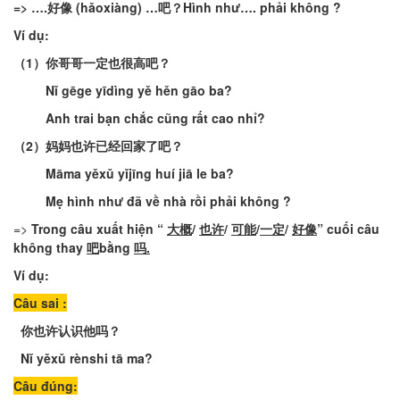
=> ….
好像
(
hǎoxiàng
) …
吧？Hình
như
….
phải
không
?
Ví
dụ
:
（
1
）
你哥哥一定也很高吧
？
Nǐ
gēge
yīdìng
yě
hěn
gāo
ba
?
Anh
trai
bạn
chắc
cũng
rất
cao
nhỉ
?
（
2
）
妈妈也许已经回家了吧
？
Māma
yěxǔ
yǐjīng
huí
jiā
le
ba
?
Mẹ
hình
như
đã
về
nhà
rồi
phải
không
?
=>
Trong
câu
xuất
hiện
“
大概
/
也许
/
可能
/
一定
/
好像
”
cuối
câu
không
thay
吧
bằng
吗
.
Ví
dụ
:
Câu
sai
:
你也许认识他吗
？
Nǐ
yěxǔ
rènshi
tā
ma?
Câu
đúng
: