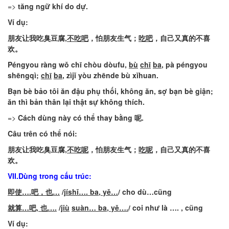
=>
tăng
ngữ
khí
do
dự
.
Ví
dụ
:
朋友让我吃
臭
豆腐
,
不吃吧
，怕朋友生气；
吃吧
，自己又真的不喜
欢
。
Péngyou
ràng
wǒ
chī
chòu
dòufu
,
bù
chī
ba
,
pà
péngyou
shēngqì
;
chī
ba
,
zìjǐ
yòu
zhēnde
bù
xǐhuan
.
Bạn
bè
bảo
tôi
ăn
đậu
phụ
thối
,
không
ăn
,
sợ
bạn
bè
giận
;
ăn
thì
bản
thân
lại
thật
sự
không
thích
.
=>
Cách
dùng
này
có
thể
thay
bằng
呢.
Câu
trên
có
thể
nói
:
朋友让我吃
臭
豆腐
,
不吃呢
，怕朋友生气；
吃呢
，自己又真的不喜
欢
。
VII
.Dùng
trong
cấu
trúc
:
即使
….
吧，也
…
/
jíshǐ
….
ba
,
yě
…
/
cho
dù
…
cũng
就算
…吧, 也….
/
jiù
suàn
…
ba
,
yě
….
/
coi
như
là
…. ,
cũng
Ví
dụ
: