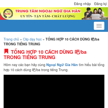
Đăng nhập
Đăng ký
Trang chủ
»
Clip dạy học
»
TỔNG HỢP 10 CÁCH DÙNG 吧/ba
TRONG TIẾNG TRUNG
TỔNG HỢP 10 CÁCH DÙNG 吧/ba
TRONG TIẾNG TRUNG
Hôm nay các bạn hãy cùng
Ngoại Ngữ Gia Hân
tìm hiểu bài tổng
hợp 10 cách dùng 吧/ba trong tiếng Trung.