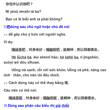
你也许认识他吧
？
Nǐ
yěxǔ
rènshi
tā
ba
?
Bạn
c
ó
lẽ
biết
anh
ta
phải
không
?
V.
吧
dùng
sau
chủ
ngữ
hoặc
chủ
đề
nói
=>
để
gây
chú
ý
hơn
với
người
nghe
.
Ví
dụ
:
喝绿茶吧
，对身体好；
喝咖啡吧
，提精神，所以我都喜欢
。
Hē
lǜchá
bā
,
duì
shēntǐ
hǎo
;
hē
kāfēi
ba
,
tí
jīngshén
,
suǒyǐ
wǒ
d
ōu
xǐhuan
.
Uống
trà
xanh
,
tốt
với
sức
khỏe
;
Uống
cà
phê
,
nâng
cao
tinh
thần
,
cho
nên
tôi
đều
thích
.
=>
Cách
dùng
này
có
thể
thay
bằng
呢.
Câu
trên
có
thể
nói
:
喝绿茶呢
，对身体好；
喝咖啡呢
，提精神，所以我都喜欢
。
VI.
Dùng
sau
phân
câu
biểu
thị
giả
thiết