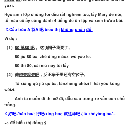
yùxí
.
Học
sinh
lớp
chúng
tôi
đều
rất
nghiêm
túc
,
lấy
Mary
để
nói
,
tối
nào
cô
ấy
cũng
dành
4
tiếng
để
ôn
tập
và
xem
trước
bài
.
IX.
Cấu
trúc
A
就A
吧
biểu
thị
không
phản
đối
Ví
dụ
：
（
1
）
80
就
80
吧
，
这顶帽子我要了
。
80
j
iù
80
ba
,
zhè
dǐng
màozi
wǒ
yào
le.
80
thì
80,
cái
mũ
này
tôi
lấy
.
（
2
）
他
想去就去吧
，反正车子里还有空位子
。
Tā
xiǎng
qù
jiù
qù
ba
,
fǎnzhèng
chēzi
lǐ
hái
yǒu
kòng
wèizi
.
Anh
ta
muốn
đi
thì
cứ
đi
,
dẫu
sao
trong
xe
vẫn
còn
chỗ
trống
.
X.
好
吧
/
hǎo
ba
/; 行
吧
/
xíng
ba
/;
就
这样
吧
/
j
iù
zhèyàng
ba
/…
=>
để
biểu
thị
đồng
ý.