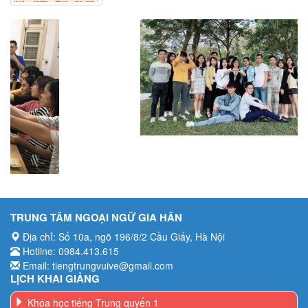
TRUNG TÂM NGOẠI NGỮ GIA HÂN
Địa chỉ: Số 10a, ngõ 196/8/2 Cầu Giấy, Hà Nội
Hotline: 0984.413.615
Email: tiengtrungvuive@gmail.com
LỊCH KHAI GIẢNG
Khóa học tiếng Trung quyển 1
Khóa học tiếng Trung quyển 2