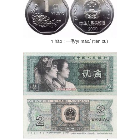
1 hào : 一毛/yī máo/ (tiền xu)