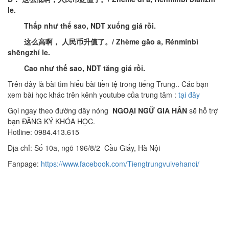
le
.
Thấp
như
thế
sao
, NDT
xuống
giá
rồi
.
这么高啊
，
人民币升值了
。
/
Zhème
gāo
a,
R
énmínbì
shēngzhí
le
.
Cao
như
thế
sao
, NDT
tăng
giá
rồi
.
Trên đây là bài tìm hiểu bài tiền tệ trong tiếng Trung.. Các bạn
xem bài học khác trên kênh youtube của trung tâm :
tại đây
Gọi ngay theo đường dây nóng
NGOẠI NGỮ GIA HÂN
sẽ hỗ trợ
bạn ĐĂNG KÝ KHÓA HỌC.
Hotline: 0984.413.615
Địa chỉ: Số 10a, ngõ 196/8/2 Cầu Giấy, Hà Nội
Fanpage:
https://www.facebook.com/Tiengtrungvuivehanoi/