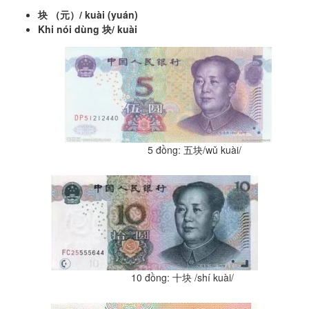
块
（元）
/
kuài
(
yuán
)
Khi nói dùng
块
/
kuài
5 đồng: 五块/wǔ kuài/
10 đồng: 十块 /shí kuài/