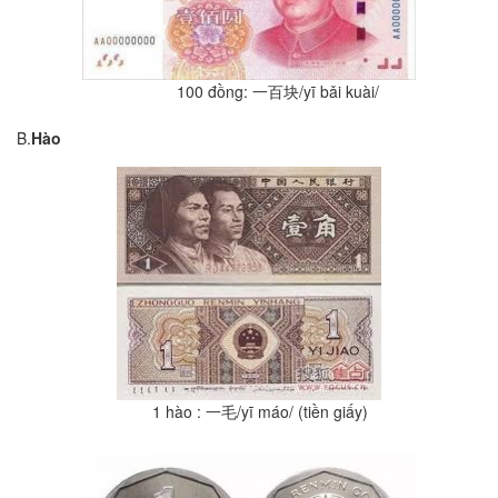
100 đồng: 一百块/yī bǎi kuài/
B.
Hào
1 hào : 一毛/yī máo/ (tiền giấy)