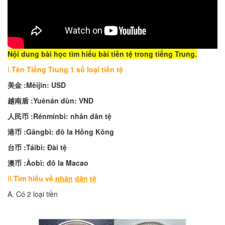
Nội dung bài học tìm hiểu bài tiền tệ trong tiếng Trung.
I.
Tên
Tiếng
Trung
1
số
loại
tiền
tệ
美金 :
Měijīn:
USD
越南盾 :
Yuènán
dùn:
VND
人民币 :
Rénmínbì:
nhân
dân
tệ
港币 :
Gǎngbì:
đô
la
Hồng
Kông
台币 :
Táibì:
Đài
tệ
澳币 :
Àobì:
đô
la Macao
II.
Tìm
hiểu
về
nhân
dân
tệ
A. Có 2 loại tiền