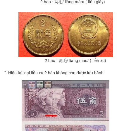
2 hào : 两毛/ liǎng máo/ ( tiền giấy)
2 hào : 两毛/ liǎng máo/ ( tiền xu)
*. Hiện tại loại tiền xu 2 hào không còn được lưu hành.