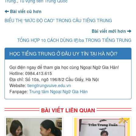
Trung.
,
Tù vựng tiền Trung Quốc
Bài viết cũ hơn
BIỂU THỊ “MỨC ĐỘ CAO” TRONG CÂU TIẾNG TRUNG
Bài viết mới hơn
TỔNG HỢP 10 CÁCH DÙNG 吧/ba TRONG TIẾNG TRUNG
HỌC TIẾNG TRUNG Ở ĐÂU UY TÍN TẠI HÀ NỘI?
Gọi điện ngay để tham gia học cùng Ngoại Ngữ Gia Hân!
Hotline: 0984.413.615
Địa chỉ: Số 10a, ngõ 196/8/2 Cầu Giấy, Hà Nội
Website:
tiengtrungvuive.edu.vn
Fanpage:
Trung tâm Ngoại Ngữ Gia Hân
BÀI VIẾT LIÊN QUAN