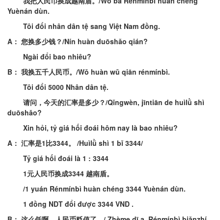
我把人民币换成越南盾
。
/
Wǒ
bǎ
R
énmínbì
huàn
chéng
Y
uènán
dùn
.
Tôi
đổi
nhân
dân
tệ
sang
Việt
Nam
đồng
.
A
：
您换多少钱
？
/
Nín
huàn
duōshǎo
qián
?
Ngài
đổi
bao
nhiêu
?
B
：
我换五千人民币
。
/
Wǒ
huàn
wǔ
qiān
rénmínbì
.
Tôi
đổi
5000
Nhân
dân
tệ
.
请问
，今天的汇率是多少
？
/
Qǐngwèn
,
jīntiān
de
huìlǜ
shì
duōshǎo
?
Xin
hỏi
,
tỷ
giá
hối
đoái
hôm
nay
là
bao
nhiêu
?
A
：
汇率是
1比
3344
。
/
Huìlǜ
shì
1
bǐ
3344
/
Tỷ
giá
hối
đoái
là
1 : 3344
1
元人民币换成3344
越南盾
。
/1
y
uán
R
énmínbì
huàn
chéng
3344
Y
uènán
dùn
.
1
đồng
NDT
đổi
được
3344 VND .
B
：
这么低啊，人民币贬值了
。
/
Zhème
dī
a,
R
énmínbì
biǎnzhí