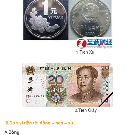
1.Tiền Xu
2.Tiền Giấy
III.
Đ
ơ
n vị tiền tệ
:
đồng
–
hào
–
xu
A.
Đ
ồng