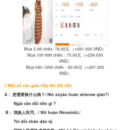
Mua 2-99 chiếc: 78.00元 （≈261.000 VND）
Mua 100-999 chiếc：70.00元（≈234.000
VND）
Mua trên 1000 chiếc：60.00元（≈201.000
VND）
V.
Một
số
câu
giao
tiếp
khi
đ
ổi
tiền
A
：
您需要换什么钱
？
/
Nín
xūyào
huàn
shénme
qián
?/
Ngài
cần
đổi
tiền
gì
?
B
：
我换人民币
。
/
Wǒ
huàn
R
énmínbì
./
Tôi
đổi
nhân
dân
tệ
.