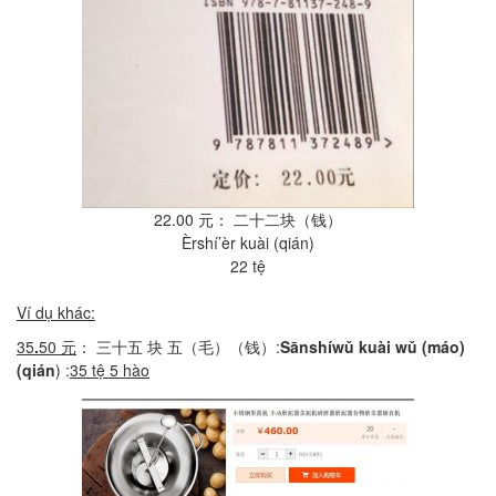
22.00 元： 二十二块（钱）
Èrshí’èr kuài (qián)
22 tệ
Ví dụ khác:
35
.
50
元
： 三十五 块 五（毛）（钱）:
Sānshíwǔ
kuài
wǔ
(
máo
)
(
qián
) :
35
tệ
5
hào