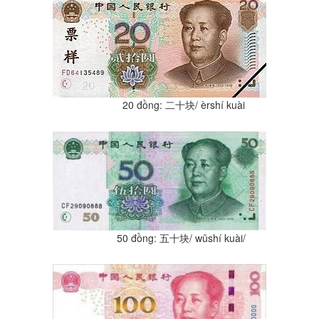
20 đồng: 二十块/ èrshí kuài
50 đồng: 五十块/ wǔshí kuài/