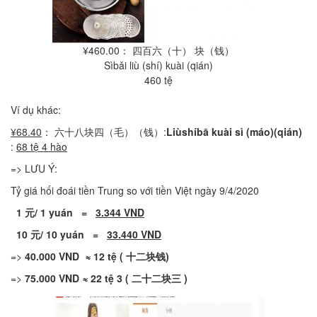
¥460.00： 四百六（十） 块（钱）
Sìbǎi liù (shí) kuài (qián)
460 tệ
Ví dụ khác:
¥68.40
： 六十八块四（毛）（钱）:
Liùshíbā
kuài
sì
(
máo
)(
qián
)
:
68
tệ
4
hào
=> LƯU Ý:
Tỷ giá hối đoái tiền Trung so với tiền Việt ngày 9/4/2020
1
元
/
1
yuán
=
3.344
VND
10
元
/
10
yuán
=
33.440
VND
=>
40.000
VND
≈
12
tệ
(
十二
块钱
)
=>
75.000
VND
≈
22
tệ
3
(
二十二块三
)