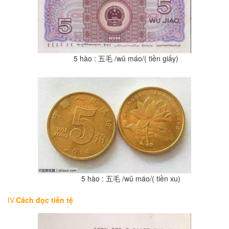
5 hào : 五毛 /wǔ máo/( tiền giấy)
5 hào : 五毛 /wǔ máo/( tiền xu)
IV.
C
á
ch
đ
ọc tiền tệ