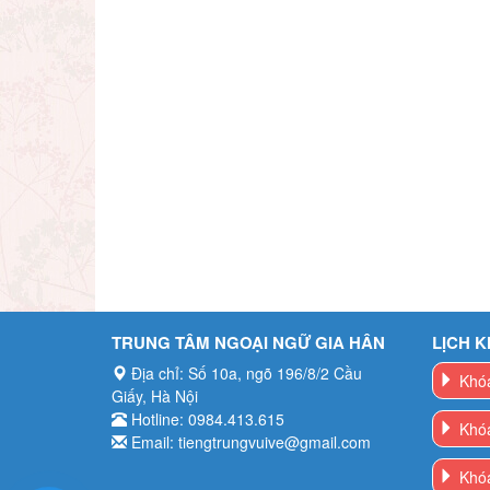
TRUNG TÂM NGOẠI NGỮ GIA HÂN
LỊCH K
Địa chỉ: Số 10a, ngõ 196/8/2 Cầu
Khóa
Giấy, Hà Nội
Hotline: 0984.413.615
Khóa
Email: tiengtrungvuive@gmail.com
Khóa