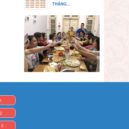
THÁNG...
 1
 2
 3