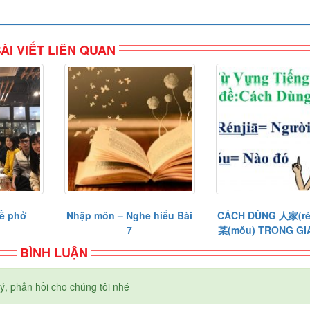
ÀI VIẾT LIÊN QUAN
ề phở
Nhập môn – Nghe hiểu Bài
CÁCH DÙNG 人家(rén
7
某(mǒu) TRONG GI
BÌNH LUẬN
ý, phản hồi cho chúng tôi nhé