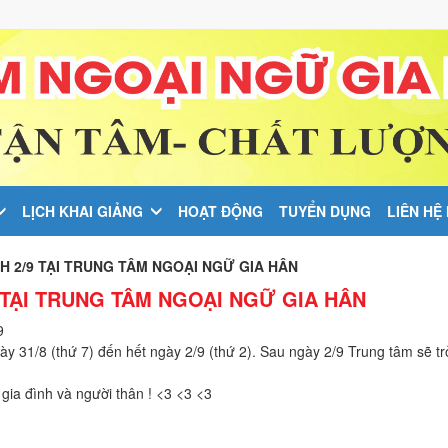
LỊCH KHAI GIẢNG
HOẠT ĐỘNG
TUYỂN DỤNG
LIÊN HỆ
H 2/9 TẠI TRUNG TÂM NGOẠI NGỮ GIA HÂN
 TẠI TRUNG TÂM NGOẠI NGỮ GIA HÂN
9
y 31/8 (thứ 7) đến hết ngày 2/9 (thứ 2). Sau ngày 2/9 Trung tâm sẽ trở
gia đình và người thân !
<3
<3
<3