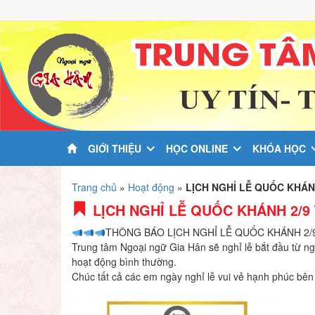
GIỚI THIỆU
HỌC ONLINE
KHÓA HỌC
Trang chủ
»
Hoạt động
»
LỊCH NGHỈ LỄ QUỐC KHÁN
LỊCH NGHỈ LỄ QUỐC KHÁNH 2/9
THÔNG BÁO LỊCH NGHỈ LỄ QUỐC KHÁNH 2/
Trung tâm Ngoại ngữ Gia Hân sẽ nghỉ lễ bắt đầu từ ngà
hoạt động bình thường.
Chúc tất cả các em ngày nghỉ lễ vui vẻ hạnh phúc bên 