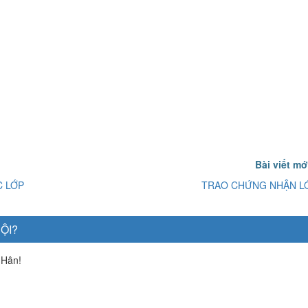
Bài viết m
C LỚP
TRAO CHỨNG NHẬN L
ỘI?
 Hân!