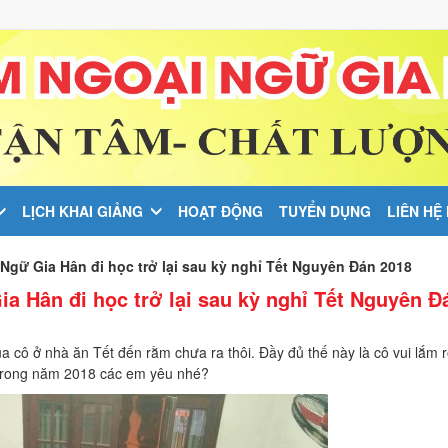
LỊCH KHAI GIẢNG
HOẠT ĐỘNG
TUYỂN DỤNG
LIÊN HỆ
Ngữ Gia Hân đi học trở lại sau kỳ nghỉ Tết Nguyên Đán 2018
a Hân đi học trở lại sau kỳ nghỉ Tết Nguyên Đ
 cô ở nhà ăn Tết đến rằm chưa ra thôi. Đầy đủ thế này là cô vui lắm r
êu trong năm 2018 các em yêu nhé?