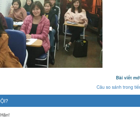
Bài viết m
Câu so sánh trong ti
ỘI?
 Hân!