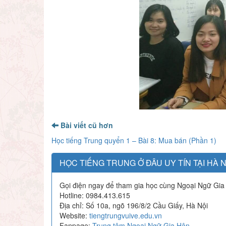
Bài viết cũ hơn
Học tiếng Trung quyển 1 – Bài 8: Mua bán (Phần 1)
HỌC TIẾNG TRUNG Ở ĐÂU UY TÍN TẠI HÀ N
Gọi điện ngay để tham gia học cùng Ngoại Ngữ Gia
Hotline: 0984.413.615
Địa chỉ: Số 10a, ngõ 196/8/2 Cầu Giấy, Hà Nội
Website:
tiengtrungvuive.edu.vn
Fanpage:
Trung tâm Ngoại Ngữ Gia Hân