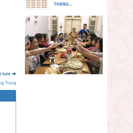
THÁNG...
ới hơn
ếng Trung