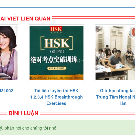
ÀI VIẾT LIÊN QUAN
 H31002
Tài liệu luyện thi HSK
Giờ học đóng kịc
1,2,3,4 HSK Breakthrough
Trung Tâm Ngoại 
Exercises
Hân
BÌNH LUẬN
ý, phản hồi cho chúng tôi nhé