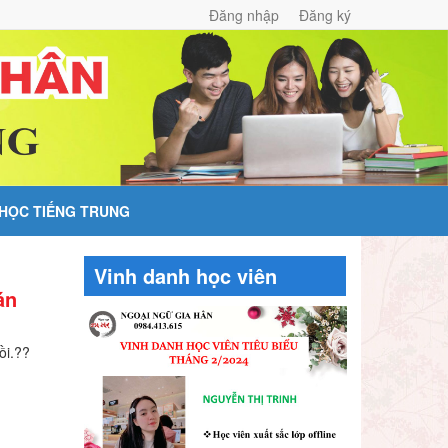
Đăng nhập
Đăng ký
 HỌC TIẾNG TRUNG
Vinh danh học viên
án
ồi.??