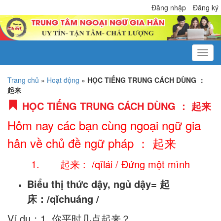
Đăng nhập
Đăng ký
Trang chủ
»
Hoạt động
»
HỌC TIẾNG TRUNG CÁCH DÙNG ：
起来
HỌC TIẾNG TRUNG CÁCH DÙNG ： 起来
Hôm nay các bạn cùng ngoại ngữ gia
hân về chủ đề ngữ pháp ： 起来
1. 起来 : /qǐlái / Đứng một mình
Biểu thị thức dậy, ngủ dậy= 起
床：/qǐchuáng /
Ví dụ；1.
你平时几点起来
？