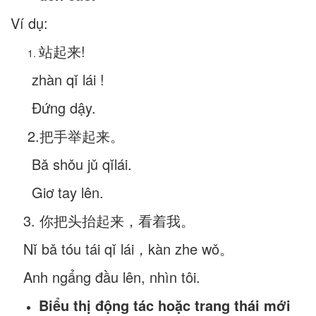
Ví dụ:
站起来!
zhàn qǐ lái !
Đứng dậy.
2.把手举起来。
Bǎ shǒu jǔ qǐlái.
Giơ tay lên.
3. 你把头抬起来，看着我。
Nǐ bǎ tóu tái qǐ lái，kàn zhe wǒ。
Anh ngẩng đầu lên, nhìn tôi.
Biểu thị động tác hoặc trang thái mới