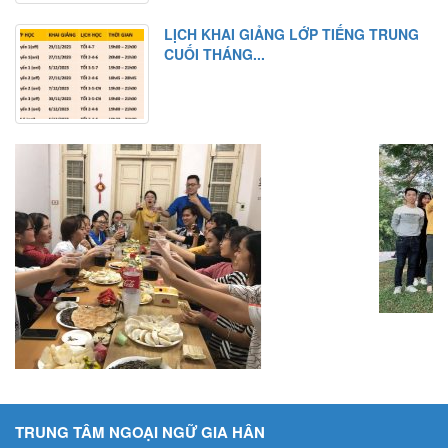
LỊCH KHAI GIẢNG LỚP TIẾNG TRUNG
CUỐI THÁNG...
TRUNG TÂM NGOẠI NGỮ GIA HÂN
Địa chỉ: Số 10a, ngõ 196/8/2 Cầu Giấy, Hà Nội
Hotline: 0984.413.615
Email: tiengtrungvuive@gmail.com