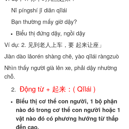
Nǐ píngshí jǐ diǎn qǐlái
Bạn thường mấy giờ dậy?
Biểu thị đứng dậy, ngồi dậy
Ví dụ: 2. 见到老人上车，要 起来让座」
Jiàn dào lǎorén shàng chē, yào qǐlái ràngzuò
Nhìn thấy người già lên xe, phải dậy nhường
chỗ.
Động từ + 起来：( Qǐlái )
2.
Biểu thị cơ thể con người, 1 bộ phận
nào đó trong cơ thể con người hoặc 1
vật nào đó có phương hướng từ thấp
đến cao.