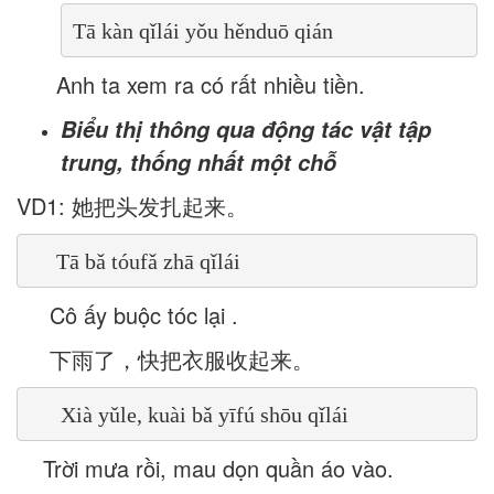
Tā kàn qǐlái yǒu hěnduō qián
Anh ta xem ra có rất nhiều tiền.
Biểu thị thông qua
đ
ộng tác vật
tập
trung, thống nhất
một chỗ
VD1: 她把头发扎起来。
     Tā bǎ tóufǎ zhā qǐlái
Cô ấy buộc tóc lại .
下雨了，快把衣服收起来。
 Xià yǔle, kuài bǎ yīfú shōu qǐlái
Trời mưa rồi, mau dọn quần áo vào.