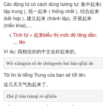
Các động từ có cách dùng tương tự: 集中起来(
tập trung ), 统一起来 ( thống nhất ), 结合起来
(kết hợp ), 建立起来 (thành lập), 开展起来
(triển khai),…
Tính từ + 起来
biểu thị mức độ tăng dần:
… lên
Ví dụ: 我相信你的中文会好起来的。
Wǒ xiāngxìn nǐ de zhōngwén huì hǎo qǐlái de.
Tôi tin là tiếng Trung của bạn sẽ tốt lên.
这几天天气热起来了。
Zhè jǐ tiān tiānqì rè qǐláile