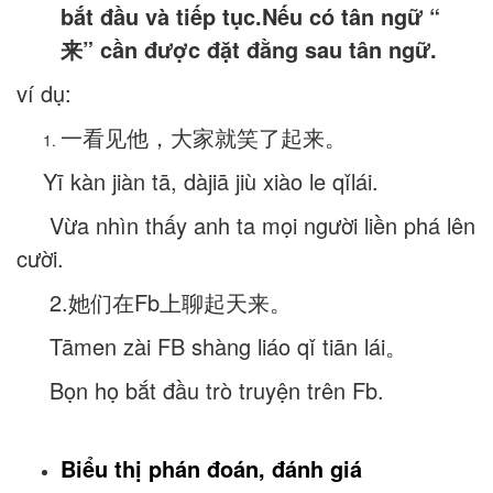
bắt đầu và tiếp tục.Nếu có tân ngữ “
来” cần được đặt đằng sau tân ngữ.
ví dụ:
一看见他，大家就笑了起来。
Yī kàn jiàn tā, dàjiā jiù xiào le qǐlái.
Vừa nhìn thấy anh ta mọi người liền phá lên
cười.
2.她们在Fb上聊起天来。
Tāmen zài FB shàng liáo qǐ tiān lái。
Bọn họ bắt đầu trò truyện trên Fb.
Biểu thị phán đoán, đánh giá