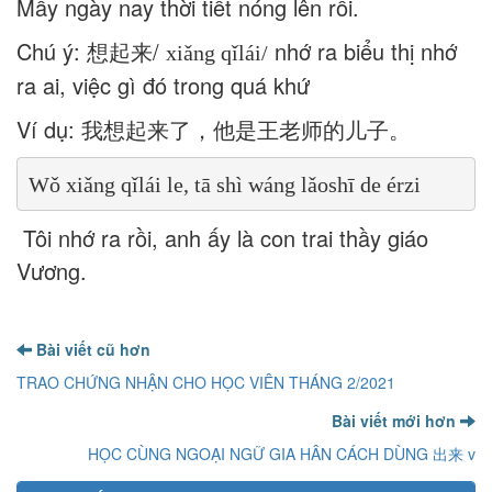
Mấy ngày nay thời tiết nóng lên rồi.
Chú ý: 想起来/
nhớ ra biểu thị nhớ
xiǎng qǐlái/
ra ai, việc gì đó trong quá khứ
Ví dụ: 我想起来了，他是王老师的儿子。
Wǒ xiǎng qǐlái le, tā shì wáng lǎoshī de érzi
Tôi nhớ ra rồi, anh ấy là con trai thầy giáo
Vương.
Bài viết cũ hơn
TRAO CHỨNG NHẬN CHO HỌC VIÊN THÁNG 2/2021
Bài viết mới hơn
HỌC CÙNG NGOẠI NGỮ GIA HÂN CÁCH DÙNG 出来 v