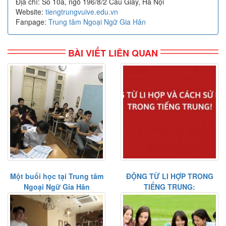
Địa chỉ: Số 10a, ngõ 196/8/2 Cầu Giấy, Hà Nội
Website:
tiengtrungvuive.edu.vn
Fanpage:
Trung tâm Ngoại Ngữ Gia Hân
BÀI VIẾT LIÊN QUAN
Một buổi học tại Trung tâm
ĐỘNG TỪ LI HỢP TRONG
Ngoại Ngữ Gia Hân
TIẾNG TRUNG: