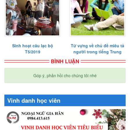
Sinh hoạt câu lạc bộ
Từ vựng về chủ đề miêu tả
T5/2019
người trong tiếng Trung
BÌNH LUẬN
Góp ý, phản hồi cho chúng tôi nhé
Vinh danh học viên