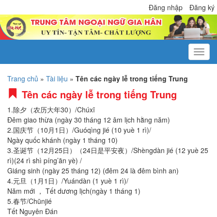
Đăng nhập
Đăng ký
Trang chủ
»
Tài liệu
»
Tên các ngày lễ trong tiếng Trung
Tên các ngày lễ trong tiếng Trung
1.除夕（农历大年30）/Chúxī
Đêm giao thừa (ngày 30 tháng 12 âm lịch hằng năm)
2.国庆节（10月1日）/Guóqìng jié (10 yuè 1 rì)/
Ngày quốc khánh (ngày 1 tháng 10)
3.圣诞节（12月25日）（24日是平安夜）/Shèngdàn jié (12 yuè 25
rì)(24 rì shì píng’ān yè) /
Giáng sinh (ngày 25 tháng 12) (đêm 24 là đêm bình an)
4.元旦（1月1日）/Yuándàn (1 yuè 1 rì)/
Năm mới ， Tết dương lịch(ngày 1 tháng 1)
5.春节/Chūnjié
Tết Nguyên Đán