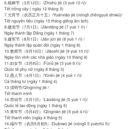
6.植树节（3月12日）/Zhíshù jié (3 yuè 12 rì)/
Tết trồng cây ( ngày 12 tháng 3)
7.元宵节（农历正月十五）/Yuánxiāo jié (nónglì zhēngyuè shíwǔ)/
Tết nguyên tiêu (ngày 15 tháng giêng âm lịch)
8.建党节（7月1日）/Jiàndǎng jié (7 yuè 1 rì) /
Ngày thành lập Đảng (ngày 1 tháng 7)
9.建军节（8月1日）/Jiàn jūn jié (8 yuè 1 rì) /
Ngày thành lập quân đội (ngày 1 tháng 8)
10.教师节（9月10日）/Jiàoshī jié (9 yuè 10 rì)/
Ngày tôn vinh các nhà giáo (ngày 10 tháng 9)
11.妇女节（3月8日）/Fùnǚ jié (3 yuè 8 rì)/
Quốc tế phụ nữ (ngày 8 tháng 3)
12.愚人节（4月1日）/Yúrén jié (4 yuè 1 rì)/
Cá tháng tư (ngày 1 tháng 4)
13.清明节/Qīngmíng jié /
Tết thanh minh
14.劳动节（5月1日）/Láodòng jié (5 yuè 1 rì)/
Quốc tế lao động (ngày 1 tháng 5)
15.青年节（5月4日）/Qīngnián jié (5 yuè 4 rì)/
Tết thanh niên (ngày 4 tháng 5)
16.端午节（农历5月初5）/Duānwǔ jié (nónglì 5 yuèchū 5)/