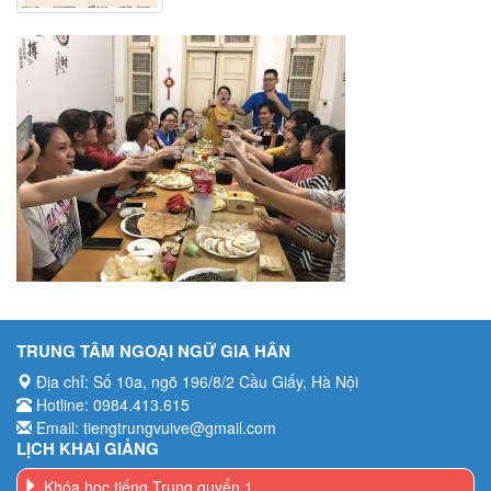
TRUNG TÂM NGOẠI NGỮ GIA HÂN
Địa chỉ: Số 10a, ngõ 196/8/2 Cầu Giấy, Hà Nội
Hotline: 0984.413.615
Email: tiengtrungvuive@gmail.com
LỊCH KHAI GIẢNG
Khóa học tiếng Trung quyển 1