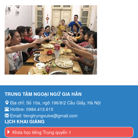
TRUNG TÂM NGOẠI NGỮ GIA HÂN
Địa chỉ: Số 10a, ngõ 196/8/2 Cầu Giấy, Hà Nội
Hotline: 0984.413.615
Email: tiengtrungvuive@gmail.com
LỊCH KHAI GIẢNG
Khóa học tiếng Trung quyển 1