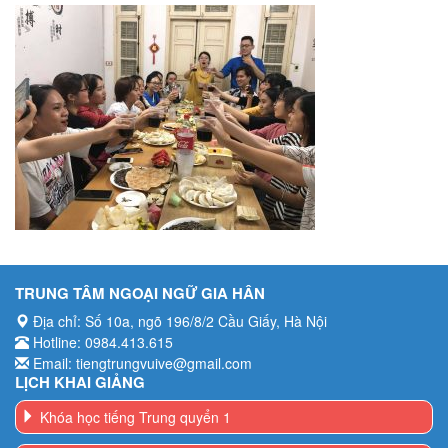
TRUNG TÂM NGOẠI NGỮ GIA HÂN
Địa chỉ: Số 10a, ngõ 196/8/2 Cầu Giấy, Hà Nội
Hotline: 0984.413.615
Email: tiengtrungvuive@gmail.com
LỊCH KHAI GIẢNG
Khóa học tiếng Trung quyển 1
Khóa học tiếng Trung quyển 2