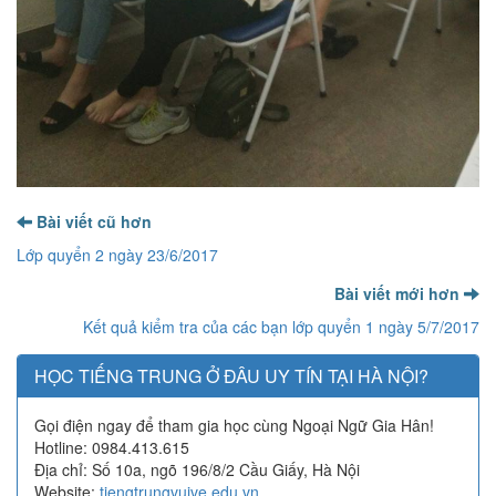
Bài viết cũ hơn
Lớp quyển 2 ngày 23/6/2017
Bài viết mới hơn
Kết quả kiểm tra của các bạn lớp quyển 1 ngày 5/7/2017
HỌC TIẾNG TRUNG Ở ĐÂU UY TÍN TẠI HÀ NỘI?
Gọi điện ngay để tham gia học cùng Ngoại Ngữ Gia Hân!
Hotline: 0984.413.615
Địa chỉ: Số 10a, ngõ 196/8/2 Cầu Giấy, Hà Nội
Website:
tiengtrungvuive.edu.vn