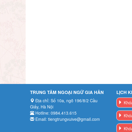
TRUNG TÂM NGOẠI NGỮ GIA HÂN
LỊCH K
Địa chỉ: Số 10a, ngõ 196/8/2 Cầu
Khóa
Giấy, Hà Nội
Hotline: 0984.413.615
Khóa
Email: tiengtrungvuive@gmail.com
Khóa