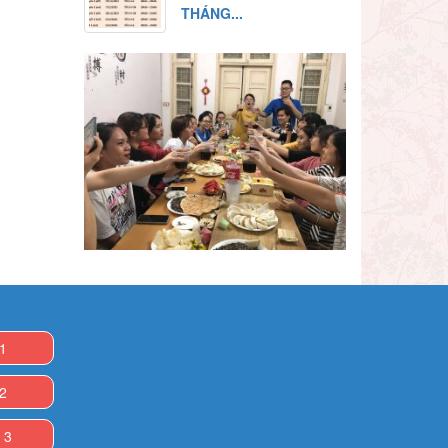
THÁNG...
 1
 2
 3