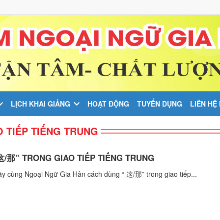
LỊCH KHAI GIẢNG
HOẠT ĐỘNG
TUYỂN DỤNG
LIÊN HỆ
O TIẾP TIẾNG TRUNG
这/那” TRONG GIAO TIẾP TIẾNG TRUNG
y cùng Ngoại Ngữ Gia Hân cách dùng “ 这/那” trong giao tiếp...